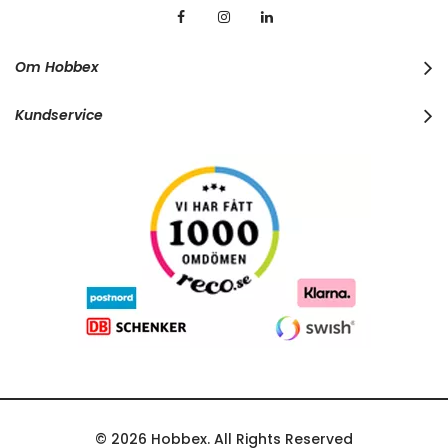
r
O
u
r
Om Hobbex
N
e
w
Kundservice
s
l
e
t
t
e
r
:
© 2026 Hobbex. All Rights Reserved