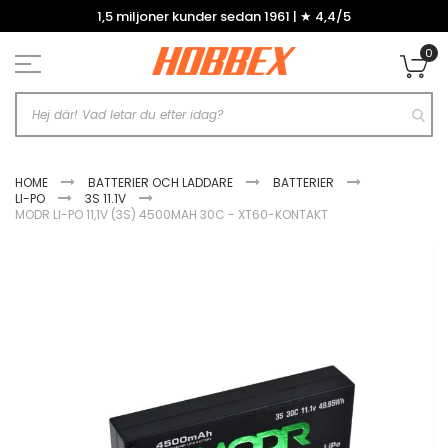
Hoppa
1,5 miljoner kunder sedan 1961 | ★ 4,4/5
till
innehållet
0
Mi
HOME
BATTERIER OCH LADDARE
BATTERIER
LI-PO
3S 11.1V
MODR LI-PO 11,1V (3S) 4500MAH 30C - XT60-KONTAKT
Hoppa
till
slutet
av
bildgalleriet