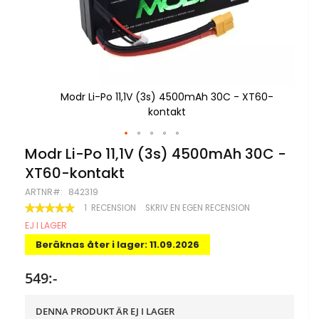
T60-
Modr Li-Po 11,1V (3s) 4500mAh 30C - XT60-
kontakt
Hoppa
Modr Li-Po 11,1V (3s) 4500mAh 30C -
till
XT60-kontakt
början
av
ARTNR
842319
bildgalleriet
BETYG:
1
RECENSION
SKRIV EN EGEN RECENSION
100
100
% OF
EJ I LAGER
Beräknas åter i lager: 11.09.2026
549:-
DENNA PRODUKT ÄR EJ I LAGER