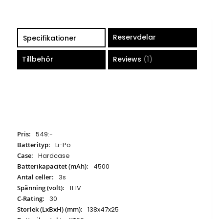
Reservdelar
Specifikationer
Tillbehör
Reviews
1
Specifikationer
549:-
Li-Po
Hardcase
4500
3s
11.1V
30
138x47x25