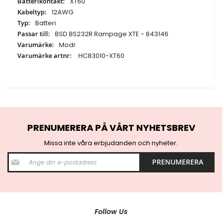
XT60
12AWG
Batteri
BSD BS232R Rampage XTE - 843146
Modr
HC83010-XT60
PRENUMERERA PÅ VÅRT NYHETSBREV
Missa inte våra erbjudanden och nyheter.
S
PRENUMERERA
i
g
n
U
p
f
Follow Us
o