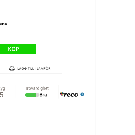
rans
KÖP
LÄGG TILL I JÄMFÖR
angar 530st