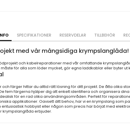
INFO
SPECIFIKATIONER
RESERVDELAR
TILLBEHÖR
RE
projekt med vår mångsidiga krympslanglåda!
a lödprojekt och kabelreparationer med vår omfattande krympslanglåd
 måste för alla som löder mycket, gör egna laddkablar eller byter ut
al
ch färger hittar du alltid rätt lösning för ditt projekt. De åtta olika 
fem färgerna hjälper dig att enkelt identifiera och organisera dina k
 idealisk för en rad olika användningsområden. Perfekt för reparation
iska applikationer. Oavsett ditt behov, har vi en krympslang som pa
n entusiastisk hobbyist eller någon som precis har börjat med elektr
 krympslanglåda erbjuder.