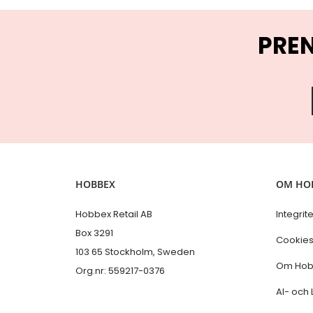
PRE
HOBBEX
OM HO
Hobbex Retail AB
Integrit
Box 3291
Cookie
103 65 Stockholm, Sweden
Om Hob
Org.nr: 559217-0376
AI- och 