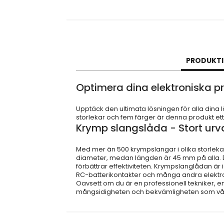
PRODUKT
Optimera dina elektroniska 
Upptäck den ultimata lösningen för alla din
storlekar och fem färger är denna produkt ett
Krymp slangslåda - Stort urv
Med mer än 500 krympslangar i olika storlekar o
diameter, medan längden är 45 mm på alla. De 
förbättrar effektiviteten. Krympslanglådan är
RC-batterikontakter och många andra elektron
Oavsett om du är en professionell tekniker, e
mångsidigheten och bekvämligheten som vår