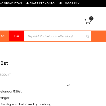
ÖNSKELISTAN
SKAPA ETT KONTO
LOGGA IN
0
Min kun
TAN
REA
30st
PRODUKT
pslangar 530st
 färger
e för dig som behöver krympslang