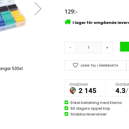
129:-
I lager för omgående leve
-
+
LÄGG TILL I ÖNSKELISTA
angar 530st
Låda krympsl
Enkel betalning med Klarna
60 dagars öppet köp
Snabba leveranser