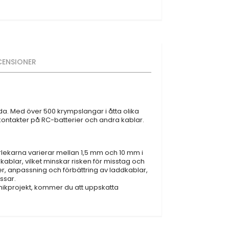
CENSIONER
a. Med över 500 krympslangar i åtta olika
 kontakter på RC-batterier och andra kablar.
storlekarna varierar mellan 1,5 mm och 10 mm i
ablar, vilket minskar risken för misstag och
er, anpassning och förbättring av laddkablar,
ssar.
onikprojekt, kommer du att uppskatta