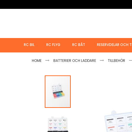
Hoppa
till
innehållet
RC BIL
RC FLYG
RC BÅT
RESERVDELAR OCH T
HOME
BATTERIER OCH LADDARE
TILLBEHÖR
Hoppa
till
slutet
av
bildgalleriet