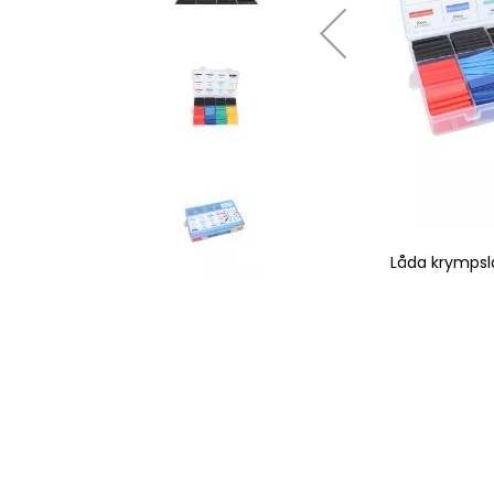
angar 530st
Låda krympsl
Hoppa
till
början
av
bildgalleriet