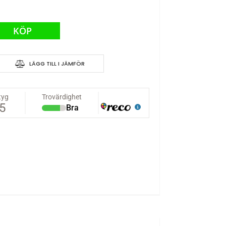
KÖP
LÄGG TILL I JÄMFÖR