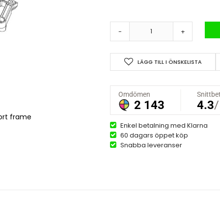
-
+
LÄGG TILL I ÖNSKELISTA
ort frame
Enkel betalning med Klarna
60 dagars öppet köp
Snabba leveranser