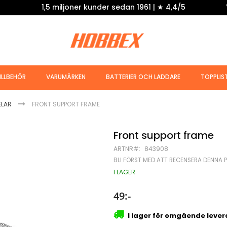
1,5 miljoner kunder sedan 1961 | ★ 4,4/5
ILLBEHÖR
VARUMÄRKEN
BATTERIER OCH LADDARE
TOPPLIS
ELAR
FRONT SUPPORT FRAME
Front support frame
ARTNR
843908
BLI FÖRST MED ATT RECENSERA DENNA 
I LAGER
49:-
I lager för omgående leve