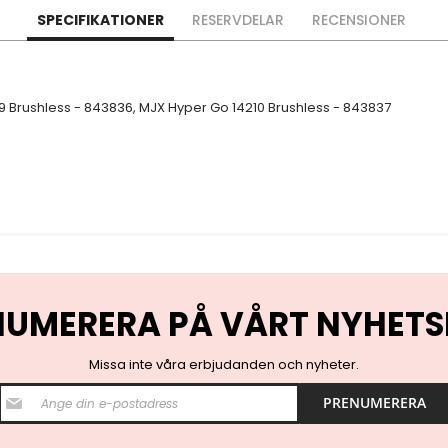
SPECIFIKATIONER
RESERVDELAR
RECENSIONER
 Brushless - 843836, MJX Hyper Go 14210 Brushless - 843837
NUMERERA PÅ VÅRT NYHETS
Missa inte våra erbjudanden och nyheter.
S
PRENUMERERA
i
g
n