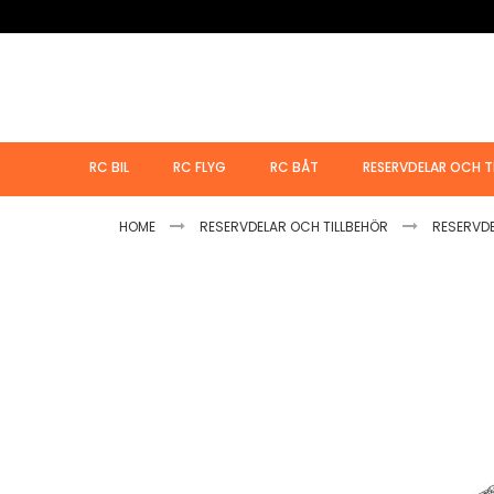
Hoppa
till
innehållet
RC BIL
RC FLYG
RC BÅT
RESERVDELAR OCH T
HOME
RESERVDELAR OCH TILLBEHÖR
RESERVD
Hoppa
till
slutet
av
bildgalleriet