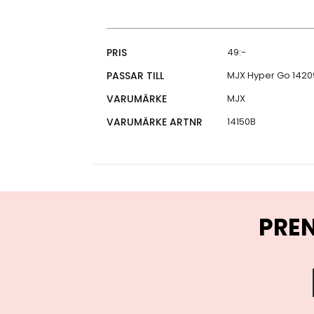
Specifikationer
PRIS
49:-
PASSAR TILL
MJX Hyper Go 14209
VARUMÄRKE
MJX
VARUMÄRKE ARTNR
14150B
PRE