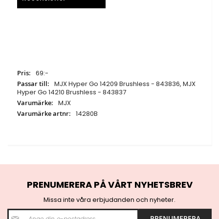
Specifikationer
69:-
MJX Hyper Go 14209 Brushless - 843836, MJX
Hyper Go 14210 Brushless - 843837
MJX
14280B
PRENUMERERA PÅ VÅRT NYHETSBREV
Missa inte våra erbjudanden och nyheter.
S
PRENUMERERA