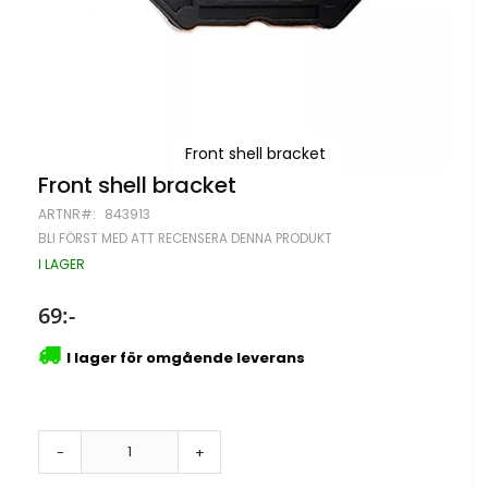
Front shell bracket
Hoppa
Front shell bracket
till
ARTNR
843913
början
av
BLI FÖRST MED ATT RECENSERA DENNA PRODUKT
bildgalleriet
I LAGER
69:-
I lager för omgående leverans
-
+