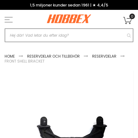
Hoppa
1,5 miljoner kunder sedan 1961 | ★ 4,4/5
till
innehållet
0
Mi
HOME
RESERVDELAR OCH TILLBEHÖR
RESERVDELAR
FRONT SHELL BRACKET
Hoppa
till
slutet
av
bildgalleriet