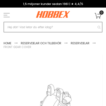
Hoppa
1,5 miljoner kunder sedan 1961 | ★ 4,4/5
till
innehållet
0
Mi
HOME
RESERVDELAR OCH TILLBEHÖR
RESERVDELAR
FRONT GEAR COVER
Hoppa
till
slutet
av
bildgalleriet