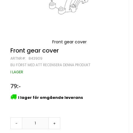
Front gear cover
Hoppa
Front gear cover
till
ARTNR
843909
början
av
BLI FÖRST MED ATT RECENSERA DENNA PRODUKT
bildgalleriet
I LAGER
79:-
I lager för omgående leverans
-
+