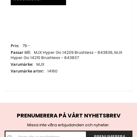
Specifikationer
79:-
MJX Hyper Go 14209 Brushless - 843836, MJX
Hyper Go 14210 Brushless - 843837
MJX
14160
PRENUMERERA PÅ VÅRT NYHETSBREV
Missa inte våra erbjudanden och nyheter.
S
PRENUMERERA