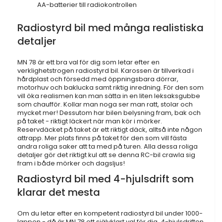
AA-batterier till radiokontrollen
Radiostyrd bil med många realistiska
detaljer
MN 78 är ett bra val för dig som letar efter en
verklighetstrogen radiostyrd bil. Karossen är tillverkad i
hårdplast och försedd med öppningsbara dörrar,
motorhuv och baklucka samt riktig inredning. För den som
vill öka realismen kan man sätta in en liten leksaksgubbe
som chaufför. Kollar man noga ser man ratt, stolar och
mycket mer! Dessutom har bilen belysning fram, bak och
på taket - riktigt läckert när man kör i mörker.
Reservdäcket på taket är ett riktigt däck, alltså inte någon
attrapp. Mer plats finns på taket för den som vill fästa
andra roliga saker att ta med på turen. Alla dessa roliga
detaljer gör det riktigt kul att se denna RC-bil crawla sig
fram i både mörker och dagsljus!
Radiostyrd bil med 4-hjulsdrift som
klarar det mesta
Om du letar efter en kompetent radiostyrd bil under 1000-
lappen - då är MN 78 ett självklart val för dig. 4-hjulsdriften