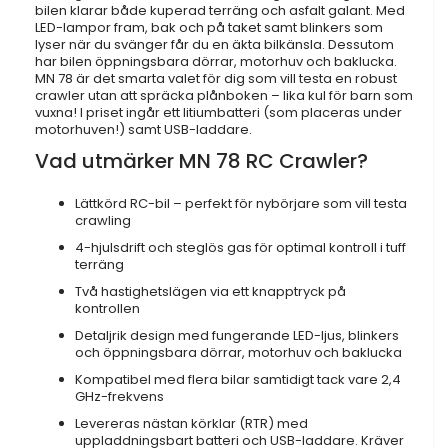
bilen klarar både kuperad terräng och asfalt galant. Med
LED-lampor fram, bak och på taket samt blinkers som
lyser när du svänger får du en äkta bilkänsla. Dessutom
har bilen öppningsbara dörrar, motorhuv och baklucka.
MN 78 är det smarta valet för dig som vill testa en robust
crawler utan att spräcka plånboken – lika kul för barn som
vuxna! I priset ingår ett litiumbatteri (som placeras under
motorhuven!) samt USB-laddare.
Vad utmärker MN 78 RC Crawler?
Lättkörd RC-bil – perfekt för nybörjare som vill testa
crawling
4-hjulsdrift och steglös gas för optimal kontroll i tuff
terräng
Två hastighetslägen via ett knapptryck på
kontrollen
Detaljrik design med fungerande LED-ljus, blinkers
och öppningsbara dörrar, motorhuv och baklucka
Kompatibel med flera bilar samtidigt tack vare 2,4
GHz-frekvens
Levereras nästan körklar (RTR) med
uppladdningsbart batteri och USB-laddare. Kräver