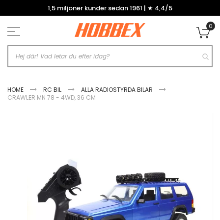
Hoppa
1,5 miljoner kunder sedan 1961 | ★ 4,4/5
till
innehållet
0
Mi
HOME
RC BIL
ALLA RADIOSTYRDA BILAR
CRAWLER MN 78 - 4WD, 36 CM
Hoppa
till
slutet
av
bildgalleriet