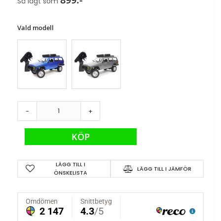
Så lågt som
Vald modell
-
+
KÖP
LÄGG TILL I
LÄGG TILL I JÄMFÖR
ÖNSKELISTA