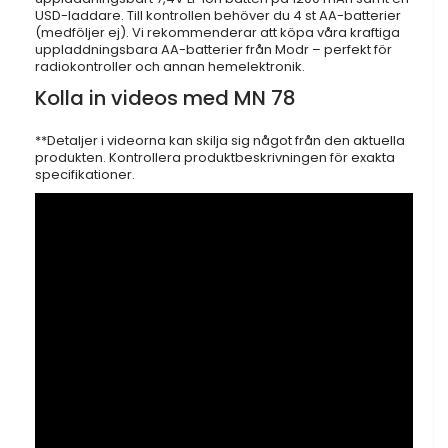
USD-laddare. Till kontrollen behöver du 4 st AA-batterier
(medföljer ej). Vi rekommenderar att köpa våra kraftiga
uppladdningsbara AA-batterier från Modr – perfekt för
radiokontroller och annan hemelektronik.
Kolla in videos med MN 78
**Detaljer i videorna kan skilja sig något från den aktuella
produkten. Kontrollera produktbeskrivningen för exakta
specifikationer.