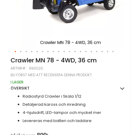
Crawler MN 78 - 4WD, 36 cm
Hoppa
Crawler MN 78 - 4WD, 36 cm
till
ARTNR
990020
början
av
BLI FÖRST MED ATT RECENSERA DENNA PRODUKT
bildgalleriet
I LAGER
ÖVERSIKT
Radiostyrd Crawler i Skala 1/12
Detaljerad kaross och inredning
4-hjulsdrift, LED-lampor och mycket mer
Levereras med batteri och laddare
899:-