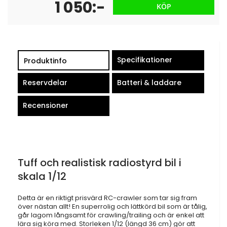
1 050:-
KÖP
Specifikationer
Produktinfo
Reservdelar
Batteri & laddare
Recensioner
Tuff och realistisk radiostyrd bil i
skala 1/12
Detta är en riktigt prisvärd RC-crawler som tar sig fram
över nästan allt! En superrolig och lättkörd bil som är tålig,
går lagom långsamt för crawling/trailing och är enkel att
lära sig köra med. Storleken 1/12 (längd 36 cm) gör att