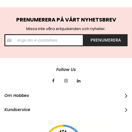
PRENUMERERA PÅ VÅRT NYHETSBREV
Missa inte våra erbjudanden och nyheter.
S
PRENUMERERA
i
g
n
U
p
f
Follow Us
o
r
O
u
r
Om Hobbex
N
e
w
Kundservice
s
l
e
t
t