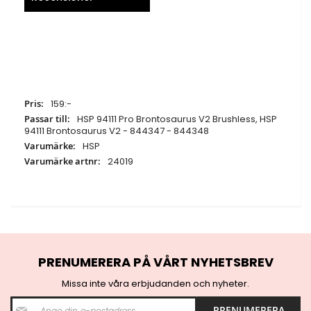
Specifikationer
159:-
HSP 94111 Pro Brontosaurus V2 Brushless, HSP
94111 Brontosaurus V2 - 844347 - 844348
HSP
24019
PRENUMERERA PÅ VÅRT NYHETSBREV
Missa inte våra erbjudanden och nyheter.
S
PRENUMERERA