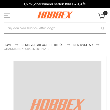
Hoppa
1,5 miljoner kunder sedan 1961 | ★ 4,4/5
till
innehållet
0
Mi
HOME
RESERVDELAR OCH TILLBEHÖR
RESERVDELAR
CHASSIS REINFORCEMENT PLATE
Hoppa
till
slutet
av
bildgalleriet