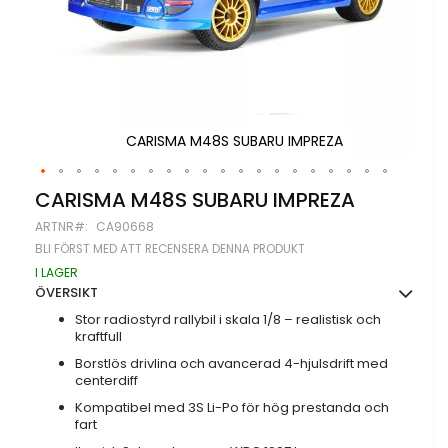
CARISMA M48S SUBARU IMPREZA
Hoppa
CARISMA M48S SUBARU IMPREZA
till
ARTNR
CA90668
början
av
BLI FÖRST MED ATT RECENSERA DENNA PRODUKT
bildgalleriet
I LAGER
ÖVERSIKT
Stor radiostyrd rallybil i skala 1/8 – realistisk och
kraftfull
Borstlös drivlina och avancerad 4-hjulsdrift med
centerdiff
Kompatibel med 3S Li-Po för hög prestanda och
fart