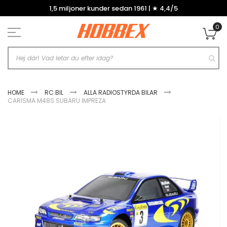
Hoppa
1,5 miljoner kunder sedan 1961 | ★ 4,4/5
till
innehållet
0
Mi
HOME
RC BIL
ALLA RADIOSTYRDA BILAR
CARISMA M48S SUBARU IMPREZA
Hoppa
till
slutet
av
bildgalleriet