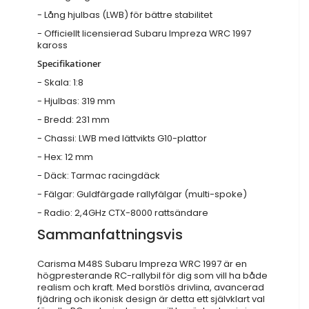
- Lång hjulbas (LWB) för bättre stabilitet
- Officiellt licensierad Subaru Impreza WRC 1997
kaross
Specifikationer
- Skala: 1:8
- Hjulbas: 319 mm
- Bredd: 231 mm
- Chassi: LWB med lättvikts G10-plattor
- Hex: 12 mm
- Däck: Tarmac racingdäck
- Fälgar: Guldfärgade rallyfälgar (multi-spoke)
- Radio: 2,4GHz CTX-8000 rattsändare
Sammanfattningsvis
Carisma M48S Subaru Impreza WRC 1997 är en
högpresterande RC-rallybil för dig som vill ha både
realism och kraft. Med borstlös drivlina, avancerad
fjädring och ikonisk design är detta ett självklart val