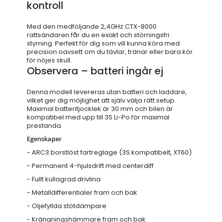
kontroll
Med den medföljande 2,4GHz CTX-8000
rattsändaren får du en exakt och störningsfri
styrning. Perfekt för dig som vill kunna köra med
precision oavsett om du tävlar, tränar eller bara kör
för nöjes skull.
Observera – batteri ingår ej
Denna modell levereras utan batteri och laddare,
vilket ger dig möjlighet att själv välja rätt setup.
Maximal batteritjocklek är 30 mm och bilen är
kompatibel med upp till 3S Li-Po för maximal
prestanda.
Egenskaper
- ARC3 borstlöst fartreglage (3S kompatibelt, XT60)
- Permanent 4-hjulsdrift med centerdiff
- Fullt kullagrad drivlina
- Metalldifferentialer fram och bak
- Oljefyllda stötdämpare
- Krängningshämmare fram och bak