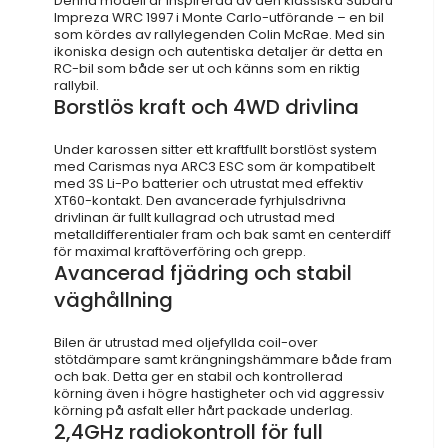
Denna modell är inspirerad av den klassiska Subaru
Impreza WRC 1997 i Monte Carlo-utförande – en bil
som kördes av rallylegenden Colin McRae. Med sin
ikoniska design och autentiska detaljer är detta en
RC-bil som både ser ut och känns som en riktig
rallybil.
Borstlös kraft och 4WD drivlina
Under karossen sitter ett kraftfullt borstlöst system
med Carismas nya ARC3 ESC som är kompatibelt
med 3S Li-Po batterier och utrustat med effektiv
XT60-kontakt. Den avancerade fyrhjulsdrivna
drivlinan är fullt kullagrad och utrustad med
metalldifferentialer fram och bak samt en centerdiff
för maximal kraftöverföring och grepp.
Avancerad fjädring och stabil
väghållning
Bilen är utrustad med oljefyllda coil-over
stötdämpare samt krängningshämmare både fram
och bak. Detta ger en stabil och kontrollerad
körning även i högre hastigheter och vid aggressiv
körning på asfalt eller hårt packade underlag.
2,4GHz radiokontroll för full