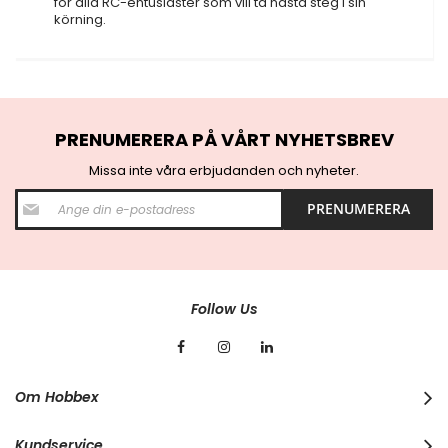
för alla RC-entusiaster som vill ta nästa steg i sin
körning.
PRENUMERERA PÅ VÅRT NYHETSBREV
Missa inte våra erbjudanden och nyheter.
S
PRENUMERERA
i
g
n
U
p
f
Follow Us
o
r
O
u
r
Om Hobbex
N
e
w
Kundservice