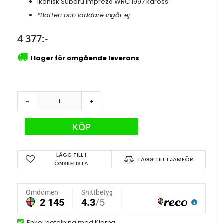
Ikonisk Subaru Impreza WRC 1997 kaross
*Batteri och laddare ingår ej
4 377:-
I lager för omgående leverans
-
+
KÖP
LÄGG TILL I
LÄGG TILL I JÄMFÖR
ÖNSKELISTA
Enkel betalning med Klarna