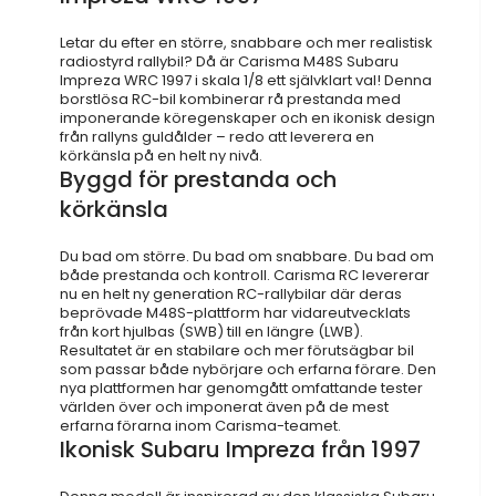
Letar du efter en större, snabbare och mer realistisk
radiostyrd rallybil? Då är Carisma M48S Subaru
Impreza WRC 1997 i skala 1/8 ett självklart val! Denna
borstlösa RC-bil kombinerar rå prestanda med
imponerande köregenskaper och en ikonisk design
från rallyns guldålder – redo att leverera en
körkänsla på en helt ny nivå.
Byggd för prestanda och
körkänsla
Du bad om större. Du bad om snabbare. Du bad om
både prestanda och kontroll. Carisma RC levererar
nu en helt ny generation RC-rallybilar där deras
beprövade M48S-plattform har vidareutvecklats
från kort hjulbas (SWB) till en längre (LWB).
Resultatet är en stabilare och mer förutsägbar bil
som passar både nybörjare och erfarna förare. Den
nya plattformen har genomgått omfattande tester
världen över och imponerat även på de mest
erfarna förarna inom Carisma-teamet.
Ikonisk Subaru Impreza från 1997