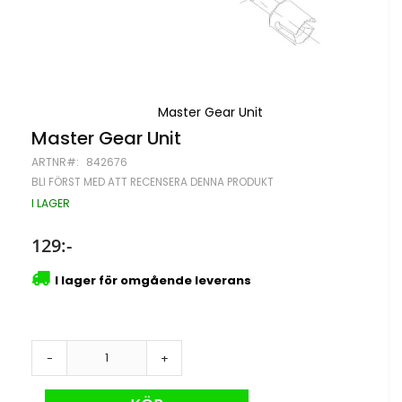
Master Gear Unit
Hoppa
Master Gear Unit
till
ARTNR
842676
början
av
BLI FÖRST MED ATT RECENSERA DENNA PRODUKT
bildgalleriet
I LAGER
129:-
I lager för omgående leverans
-
+