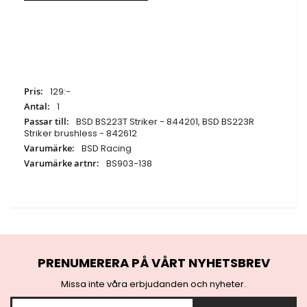
Specifikationer
129:-
1
BSD BS223T Striker - 844201, BSD BS223R
Striker brushless - 842612
BSD Racing
BS903-138
PRENUMERERA PÅ VÅRT NYHETSBREV
Missa inte våra erbjudanden och nyheter.
S