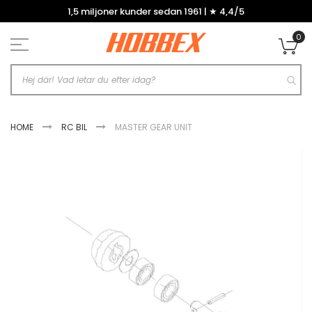
Hoppa
1,5 miljoner kunder sedan 1961 | ★ 4,4/5
till
innehållet
0
Mi
HOME
RC BIL
MASTER GEAR UNIT
Hoppa
till
slutet
av
bildgalleriet