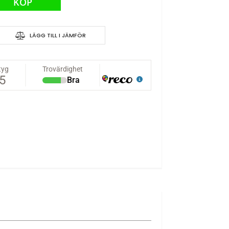
KÖP
LÄGG TILL I JÄMFÖR