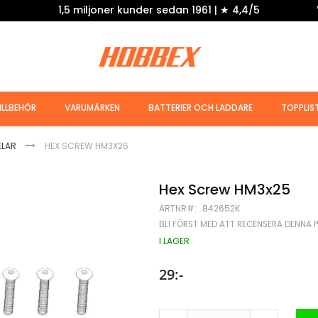
1,5 miljoner kunder sedan 1961 | ★ 4,4/5
ILLBEHÖR
VARUMÄRKEN
BATTERIER OCH LADDARE
TOPPLIS
ELAR
HEX SCREW HM3X25
Hex Screw HM3x25
ARTNR
842652K
BLI FÖRST MED ATT RECENSERA DENNA 
I LAGER
29:-