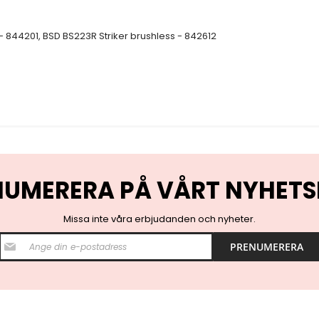
- 844201, BSD BS223R Striker brushless - 842612
NUMERERA PÅ VÅRT NYHETS
Missa inte våra erbjudanden och nyheter.
S
PRENUMERERA
i
g
n
U
p
f