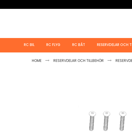
Hoppa
till
innehållet
RC BIL
RC FLYG
RC BÅT
RESERVDELAR OCH T
HOME
RESERVDELAR OCH TILLBEHÖR
RESERVD
Hoppa
till
slutet
av
bildgalleriet