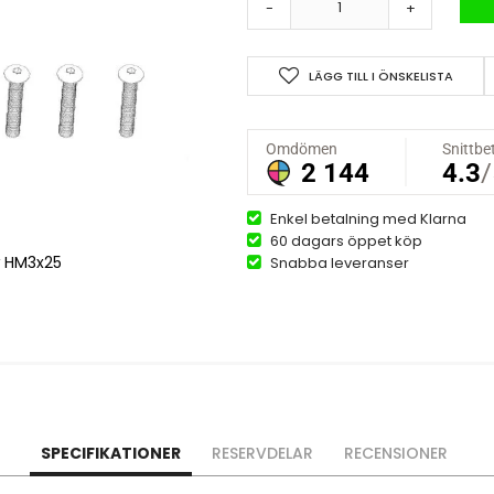
-
+
LÄGG TILL I ÖNSKELISTA
Enkel betalning med Klarna
60 dagars öppet köp
w HM3x25
Snabba leveranser
SPECIFIKATIONER
RESERVDELAR
RECENSIONER