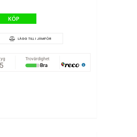
KÖP
LÄGG TILL I JÄMFÖR