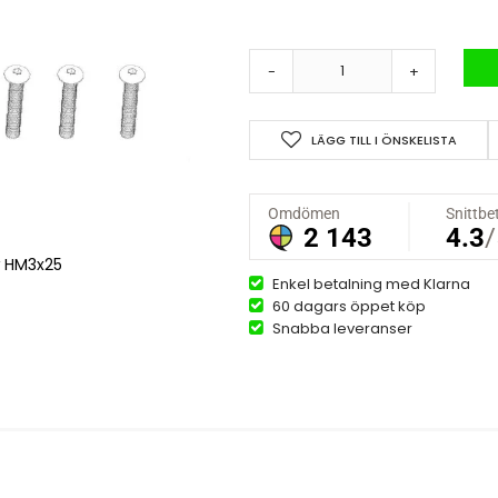
-
+
LÄGG TILL I ÖNSKELISTA
w HM3x25
Enkel betalning med Klarna
60 dagars öppet köp
Snabba leveranser