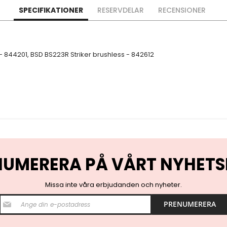
SPECIFIKATIONER
RESERVDELAR
RECENSIONER
- 844201, BSD BS223R Striker brushless - 842612
NUMERERA PÅ VÅRT NYHETS
Missa inte våra erbjudanden och nyheter.
S
PRENUMERERA
i
g
n