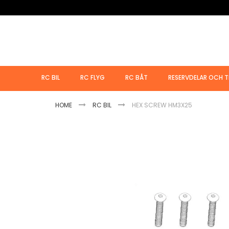
Hoppa
till
innehållet
RC BIL
RC FLYG
RC BÅT
RESERVDELAR OCH T
HOME
RC BIL
HEX SCREW HM3X25
Hoppa
till
slutet
av
bildgalleriet