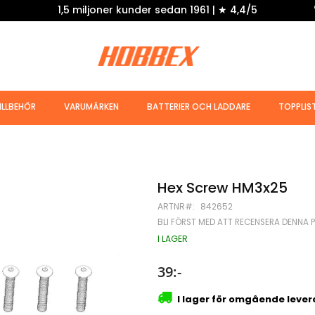
1,5 miljoner kunder sedan 1961 | ★ 4,4/5
ILLBEHÖR
VARUMÄRKEN
BATTERIER OCH LADDARE
TOPPLIS
Hex Screw HM3x25
ARTNR
842652
BLI FÖRST MED ATT RECENSERA DENNA 
I LAGER
39:-
I lager för omgående leve