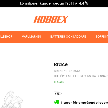
1,5 miljoner kunder sedan 1961 | ★ 4,4/5
ILLBEHÖR
VARUMÄRKEN
BATTERIER OCH LADDARE
TOPPLIS
Brace
ARTNR
842630
BLI FÖRST MED ATT RECENSERA DENNA 
I LAGER
79:-
I lager för omgående leve