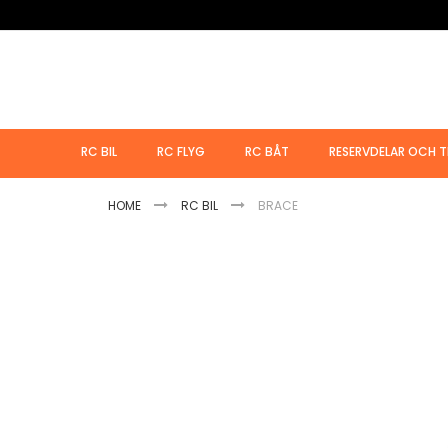
Hoppa
till
innehållet
RC BIL
RC FLYG
RC BÅT
RESERVDELAR OCH T
HOME
RC BIL
BRACE
Hoppa
till
slutet
av
bildgalleriet