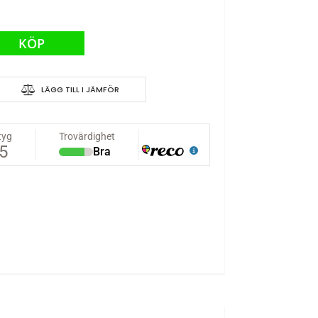
KÖP
LÄGG TILL I JÄMFÖR