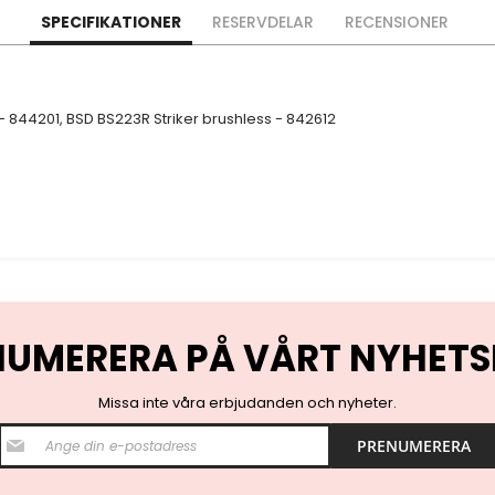
SPECIFIKATIONER
RESERVDELAR
RECENSIONER
- 844201, BSD BS223R Striker brushless - 842612
NUMERERA PÅ VÅRT NYHETS
Missa inte våra erbjudanden och nyheter.
S
PRENUMERERA
i
g
n