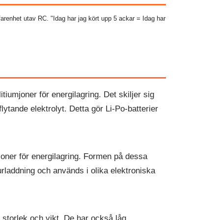
erfarenhet utav RC. "Idag har jag kört upp 5 ackar = Idag har
itiumjoner för energilagring. Det skiljer sig
flytande elektrolyt. Detta gör Li-Po-batterier
umjoner för energilagring. Formen på dessa
urladdning och används i olika elektroniska
n storlek och vikt. De har också låg