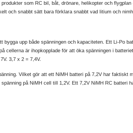
produkter som RC bil, båt, drönare, helikopter och flygplan d
lt och snabbt sätt bara förklara snabbt vad litium och nimh 
att bygga upp både spänningen och kapaciteten. Ett Li-Po batt
på cellerna är ihopkopplade för att öka spänningen i batteriet. 
7V. 3,7 x 2 = 7,4V.
pänning. Vilket gör att ett NiMH batteri på 7,2V har faktiskt m
ad spänning på NiMH cell till 1,2V. Ett 7,2V NiMH RC batteri h