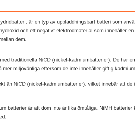
lhydridbatteri, är en typ av uppladdningsbart batteri som anvä
elhydroxid och ett negativt elektrodmaterial som innehåller e
 mellan dem.
 med traditionella NiCD (nickel-kadmiumbatterier). De har en 
 mer miljövänliga eftersom de inte innehåller giftig kadmium
t än NiCD (nickel-kadmiumbatterier), vilket innebär att de i
um batterier är att dom inte är lika ömtåliga. NiMH batterie
ed.