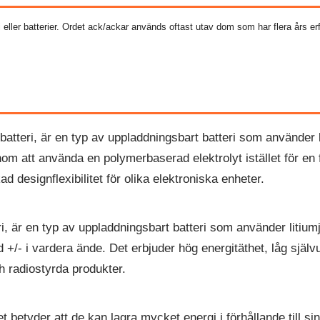
teri eller batterier. Ordet ack/ackar används oftast utav dom som har flera års 
erbatteri, är en typ av uppladdningsbart batteri som använder l
genom att använda en polymerbaserad elektrolyt istället för en 
ad designflexibilitet för olika elektroniska enheter.
tteri, är en typ av uppladdningsbart batteri som använder liti
 +/- i vardera ände. Det erbjuder hög energitäthet, låg själv
h radiostyrda produkter.
et betyder att de kan lagra mycket energi i förhållande till si