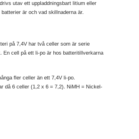
rivs utav ett uppladdningsbart litium eller
batterier är och vad skillnaderna är.
eri på 7,4V har två celler som är serie
En cell på ett li-po är hos batteritillverkarna
ånga fler celler än ett 7,4V li-po.
ar då 6 celler (1,2 x 6 = 7,2). NiMH = Nickel-