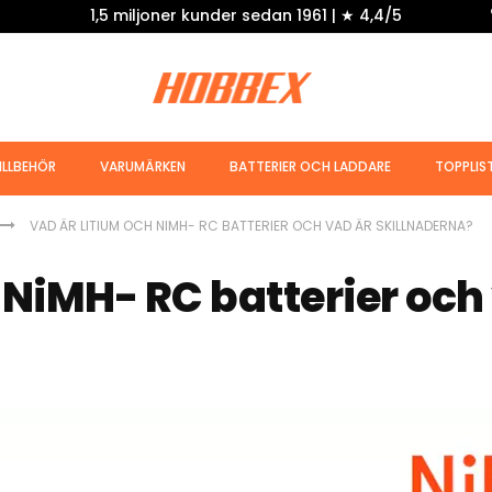
1,5 miljoner kunder sedan 1961 | ★ 4,4/5
ILLBEHÖR
VARUMÄRKEN
BATTERIER OCH LADDARE
TOPPLIS
VAD ÄR LITIUM OCH NIMH- RC BATTERIER OCH VAD ÄR SKILLNADERNA?
 NiMH- RC batterier och