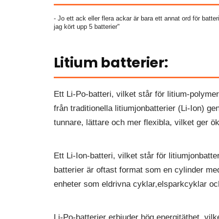
- Jo ett ack eller flera ackar är bara ett annat ord för bat
jag kört upp 5 batterier"
Litium batterier:
Ett Li-Po-batteri, vilket står för litium-polym
från traditionella litiumjonbatterier (Li-Ion) 
tunnare, lättare och mer flexibla, vilket ger ök
Ett Li-Ion-batteri, vilket står för litiumjonba
batterier är oftast format som en cylinder med
enheter som eldrivna cyklar,elsparkcyklar oc
Li-Po-batterier erbjuder hög energitäthet, vilk