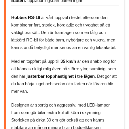
Batteri:
uppladdningsbart batteri ingår
Hobbex RS-16
är vårt toppval i testet eftersom den
kombinerar fart, storlek, körglädje och trygghet på ett
väldigt bra sätt. Den är framtagen som en tålig och
lättkörd RC-bil för både barn, nybörjare och vuxna, men
känns ändå betydligt mer seriös än en vanlig leksaksbil.
Med en toppfart på upp till
35 km/h
är den snabb nog för
att kännas riktigt rolig även på större ytor, samtidigt som
den har
justerbar topphastighet i tre lägen
. Det gör att
du kan börja lugnt och sedan öka farten när föraren blir
mer van.
Designen är sportig och aggressiv, med LED-lampor
fram som gör bilen extra kul att köra i skymning.
Storleken på cirka 30 cm gör också att den känns
stabilare än många mindre bilar i budgetklassen.