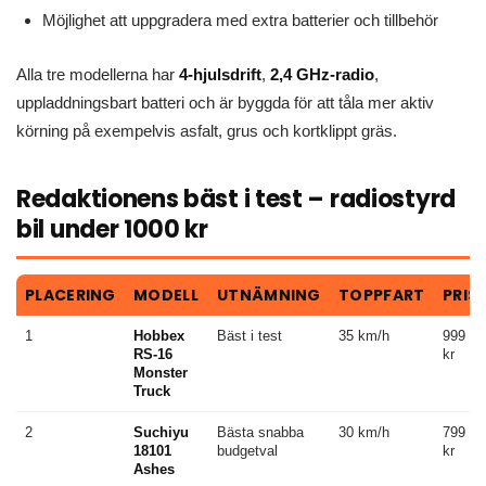
Möjlighet att uppgradera med extra batterier och tillbehör
Alla tre modellerna har
4-hjulsdrift
,
2,4 GHz-radio
,
uppladdningsbart batteri och är byggda för att tåla mer aktiv
körning på exempelvis asfalt, grus och kortklippt gräs.
Redaktionens bäst i test – radiostyrd
bil under 1000 kr
PLACERING
MODELL
UTNÄMNING
TOPPFART
PRIS
1
Hobbex
Bäst i test
35 km/h
999
RS-16
kr
Monster
Truck
2
Suchiyu
Bästa snabba
30 km/h
799
18101
budgetval
kr
Ashes