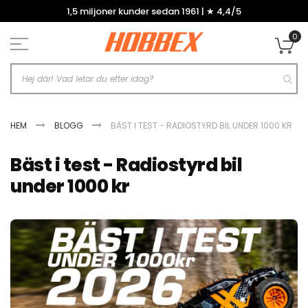
Hoppa
1,5 miljoner kunder sedan 1961 | ★ 4,4/5
till
innehållet
0
Mi
HEM
BLOGG
BÄST I TEST - RADIOSTYRD BIL UNDER 1000 KR
Bäst i test - Radiostyrd bil
under 1000 kr