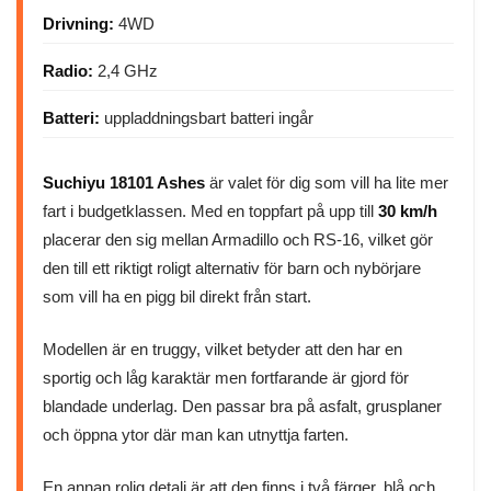
Drivning:
4WD
Radio:
2,4 GHz
Batteri:
uppladdningsbart batteri ingår
Suchiyu 18101 Ashes
är valet för dig som vill ha lite mer
fart i budgetklassen. Med en toppfart på upp till
30 km/h
placerar den sig mellan Armadillo och RS-16, vilket gör
den till ett riktigt roligt alternativ för barn och nybörjare
som vill ha en pigg bil direkt från start.
Modellen är en truggy, vilket betyder att den har en
sportig och låg karaktär men fortfarande är gjord för
blandade underlag. Den passar bra på asfalt, grusplaner
och öppna ytor där man kan utnyttja farten.
En annan rolig detalj är att den finns i två färger, blå och