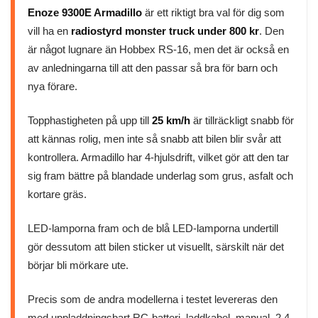
Enoze 9300E Armadillo
är ett riktigt bra val för dig som
vill ha en
radiostyrd monster truck under 800 kr
. Den
är något lugnare än Hobbex RS-16, men det är också en
av anledningarna till att den passar så bra för barn och
nya förare.
Topphastigheten på upp till
25 km/h
är tillräckligt snabb för
att kännas rolig, men inte så snabb att bilen blir svår att
kontrollera. Armadillo har 4-hjulsdrift, vilket gör att den tar
sig fram bättre på blandade underlag som grus, asfalt och
kortare gräs.
LED-lamporna fram och de blå LED-lamporna undertill
gör dessutom att bilen sticker ut visuellt, särskilt när det
börjar bli mörkare ute.
Precis som de andra modellerna i testet levereras den
med uppladdningsbart RC-batteri, laddkabel, manual, 2,4