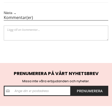
Nästa →
Kommentar(er)
PRENUMERERA PÅ VÅRT NYHETSBREV
Missa inte våra erbjudanden och nyheter.
S
PRENUMERERA
i
g
n
U
p