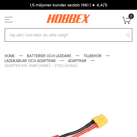
Hoppa
1,5 miljoner kunder sedan 1961 | ★ 4,4/5
till
innehållet
0
Mi
HOME
BATTERIER OCH LADDARE
TILLBEHÖR
LADDKABLAR OCH ADAPTRAR
ADAPTRAR
ADAPTER HXT 4MM (HANE) - XT60 (HONA)
Hoppa
till
slutet
av
bildgalleriet