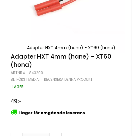
Adapter HXT 4mm (hane) - XT60 (hona)
Hoppa
Adapter HXT 4mm (hane) - XT60
till
(hona)
början
av
ARTNR
843299
bildgalleriet
BLI FÖRST MED ATT RECENSERA DENNA PRODUKT
I LAGER
49:-
I lager för omgående leverans