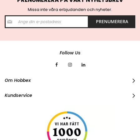
Missa inte våra erbjudanden och nyheter.
S
PRENUMERERA
i
g
n
U
p
f
Follow Us
o
r
O
u
r
Om Hobbex
N
e
w
Kundservice
s
l
e
t
t
e
r
: