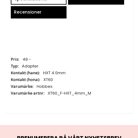
Recensioner
Specifikationer
49:-
Adapter
HXT 4.0mm
XT60
Hobbex
XT60_F-HXT_4mm_M
PRENUMERERA PÅ VÅRT NYHETSBREV