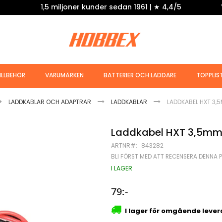
1,5 miljoner kunder sedan 1961 | ★ 4,4/5
ILLBEHÖR
VARUMÄRKEN
BATTERIER OCH LADDARE
TOPPLIS
LADDKABLAR OCH ADAPTRAR
LADDKABLAR
LADDKABEL HXT 3,
Laddkabel HXT 3,5m
ARTNR
843282
BLI FÖRST MED ATT RECENSERA DENNA 
I LAGER
79:-
I lager för omgående leve