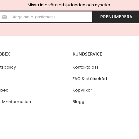
Missa inte våra erbjudanden och nyheter.
S
PRENUMERERA
i
g
n
U
p
f
o
BBEX
KUNDSERVICE
r
O
u
etspolicy
Kontakta oss
r
N
s
FAQ & skötselråd
e
w
bex
Köpvillkor
s
l
LLM-information
Blogg
e
t
t
e
r
: