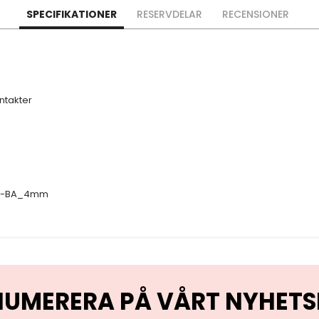
SPECIFIKATIONER
RESERVDELAR
RECENSIONER
takter
M-BA_4mm
NUMERERA PÅ VÅRT NYHETS