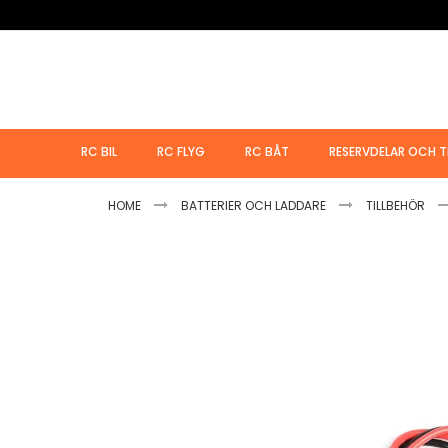
Hoppa
till
innehållet
RC BIL
RC FLYG
RC BÅT
RESERVDELAR OCH T
HOME
BATTERIER OCH LADDARE
TILLBEHÖR
Hoppa
till
slutet
av
bildgalleriet