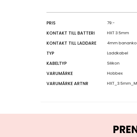
Specifikationer
PRIS
79:-
KONTAKT TILL BATTERI
HXT 3.5mm
KONTAKT TILL LADDARE
4mm banankon
TYP
Laddkabel
KABELTYP
Silikon
VARUMÄRKE
Hobbex
VARUMÄRKE ARTNR
HXT_3.5mm_
PRE