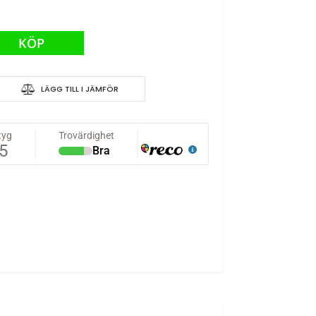
KÖP
LÄGG TILL I JÄMFÖR