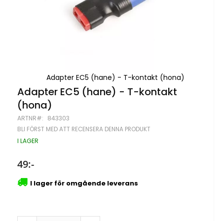
Adapter EC5 (hane) - T-kontakt (hona)
Hoppa
Adapter EC5 (hane) - T-kontakt
till
(hona)
början
av
ARTNR
843303
bildgalleriet
BLI FÖRST MED ATT RECENSERA DENNA PRODUKT
I LAGER
49:-
I lager för omgående leverans