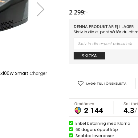
2 299:-
DENNA PRODUKT ÄR EJ I LAGER
Skriv in din e-post så får du ett 
SKICKA
2x100W Smart Charger
Spektrum S2100 G2 AC 
LÄGG TILL I ÖNSKELISTA
Enkel betalning med Klarna
60 dagars öppet köp
Snabba leveranser