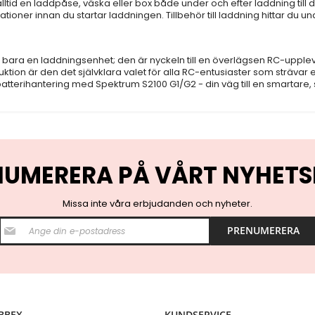
tid en laddpåse, väska eller box både under och efter laddning till dina 
tioner innan du startar laddningen. Tillbehör till laddning hittar du unde
bara en laddningsenhet; den är nyckeln till en överlägsen RC-upple
ktion är den det självklara valet för alla RC-entusiaster som strävar e
n batterihantering med Spektrum S2100 G1/G2 - din väg till en smarta
NUMERERA PÅ VÅRT NYHETS
Missa inte våra erbjudanden och nyheter.
S
PRENUMERERA
i
g
n
U
p
f
o
BBEX
KUNDSERVICE