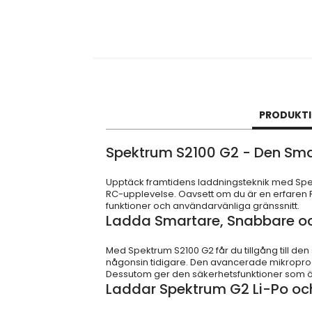
PRODUKT
Spektrum S2100 G2 - Den Sma
Upptäck framtidens laddningsteknik med Spekt
RC-upplevelse. Oavsett om du är en erfaren 
funktioner och användarvänliga gränssnitt.
Ladda Smartare, Snabbare oc
Med Spektrum S2100 G2 får du tillgång till d
någonsin tidigare. Den avancerade mikroproc
Dessutom ger den säkerhetsfunktioner som öv
Laddar Spektrum G2 Li-Po och