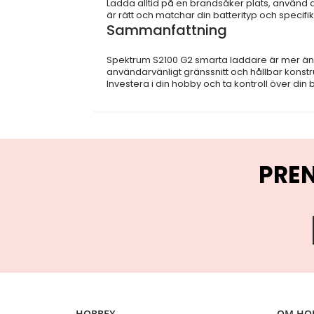
Ladda alltid på en brandsäker plats, använd all
är rätt och matchar din batterityp och specifika
Sammanfattning
Spektrum S2100 G2 smarta laddare är mer än 
användarvänligt gränssnitt och hållbar konstru
Investera i din hobby och ta kontroll över di
PRE
HOBBEX
OM HO