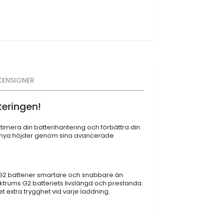
CENSIONER
eringen!
imera din batterihantering och förbättra din
ll nya höjder genom sina avancerade
 G2 batterier smartare och snabbare än
rums G2 batteriets livslängd och prestanda.
extra trygghet vid varje laddning.