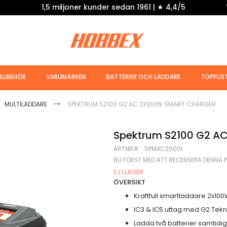
1,5 miljoner kunder sedan 1961 | ★ 4,4/5
ILLBEHÖR
VARUMÄRKEN
BATTERIER OCH LADDARE
TOPPLIS
MULTILADDARE
SPEKTRUM S2100 G2 AC 2X100W SMART CHARGER
Spektrum S2100 G2 AC
ARTNR
SPMXC2000I
BLI FÖRST MED ATT RECENSERA DENNA 
EJ I LAGER
ÖVERSIKT
Kraftfull smartladdare 2x10
IC3 & IC5 uttag med G2 Tekn
Ladda två batterier samtidig