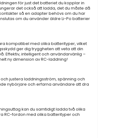
ingen för just det batteriet du kopplar in
 fungerar det också att ladda, det du måste då
C5 kontakter så en adapter behövs om du har
anslutas om du använder äldre Li-Po batterier
ra kompatibel med olika batterityper, vilket
sskydd ger dig tryggheten att veta att din
 Effektiv, intelligent och användarvänlig –
n helt ny dimension av RC-laddning!
 och justera laddningsström, spänning och
både nybörjare och erfarna användare att dra
ingsuttag kan du samtidigt ladda två olika
era RC-fordon med olika batterityper och