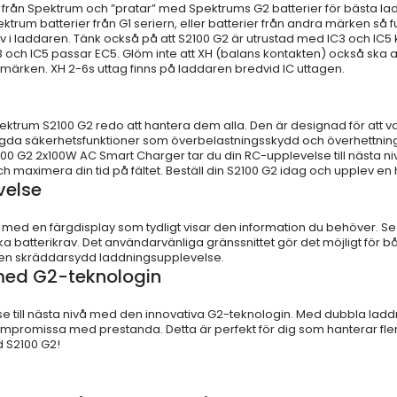
från Spektrum och ”pratar” med Spektrums G2 batterier för bästa laddn
ktrum batterier från G1 seriern, eller batterier från andra märken så
älv i laddaren. Tänk också på att S2100 G2 är utrustad med IC3 och I
C3 och IC5 passar EC5. Glöm inte att XH (balans kontakten) också ska 
a märken. XH 2-6s uttag finns på laddaren bredvid IC uttagen.
ktrum S2100 G2 redo att hantera dem alla. Den är designad för att va
byggda säkerhetsfunktioner som överbelastningsskydd och överhettning
0 G2 2x100W AC Smart Charger tar du din RC-upplevelse till nästa nivå.
ch maximera din tid på fältet. Beställ din S2100 G2 idag och upplev e
velse
med en färgdisplay som tydligt visar den information du behöver. Se
ka batterikrav. Det användarvänliga gränssnittet gör det möjligt för 
 en skräddarsydd laddningsupplevelse.
med G2-teknologin
e till nästa nivå med den innovativa G2-teknologin. Med dubbla laddn
 kompromissa med prestanda. Detta är perfekt för dig som hanterar fl
d S2100 G2!