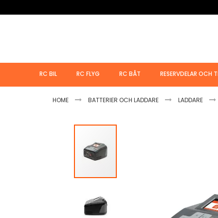
Hoppa
till
innehållet
RC BIL
RC FLYG
RC BÅT
RESERVDELAR OCH T
HOME
BATTERIER OCH LADDARE
LADDARE
Hoppa
till
slutet
av
bildgalleriet