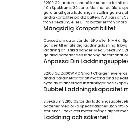
S2100 G2 laddare innehåller senaste tekniken 
från Spektrums G2 serie. Men har du äldre spe
göra är att göra laddnings inställningarna sj
andra kontakter på ditt batteri. IC3 passar E
från spektrum, eller Li-Po batterier från andr
Mångsidig Kompatibilitet
Oavsett om du använder LiPo eller NiMH är Spe
gör den till en allsidig laddningslösning. In
laddning är i säkra händer. Med Spektrum S210
ge dina batterier den laddning de förtjänar o
Anpassa Din Laddningsupple
S2100 G2 2x100W AC Smart Charger levereras 
andra parametrar för att matcha dina specifi
nytta av avancerade inställningar och skapa
Dubbel Laddningskapacitet 
Spektrum S2100 G2 tar din laddningsupplevels
batterier med olika specifikationer utan att
storlekar. Effektivitet möter mångsidighet me
Laddning och säkerhet