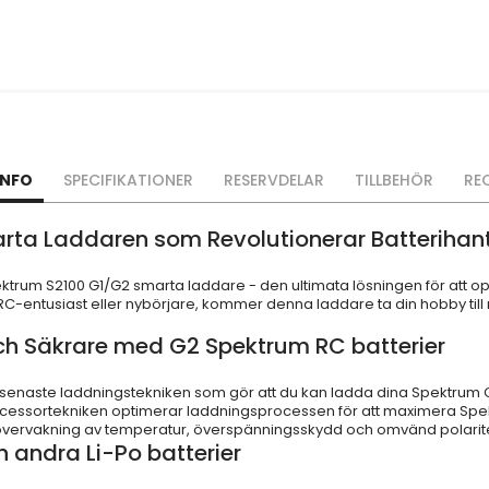
INFO
SPECIFIKATIONER
RESERVDELAR
TILLBEHÖR
RE
rta Laddaren som Revolutionerar Batterihant
rum S2100 G1/G2 smarta laddare - den ultimata lösningen för att opt
RC-entusiast eller nybörjare, kommer denna laddare ta din hobby ti
h Säkrare med G2 Spektrum RC batterier
en senaste laddningstekniken som gör att du kan ladda dina Spektrum
essortekniken optimerar laddningsprocessen för att maximera Spekt
ervakning av temperatur, överspänningsskydd och omvänd polaritet 
 andra Li-Po batterier