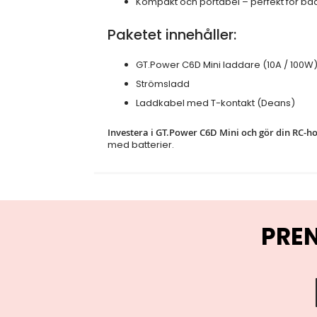
Kompakt och portabel – perfekt för båd
Paketet innehåller:
GT.Power C6D Mini laddare (10A / 100W
Strömsladd
Laddkabel med T-kontakt (Deans)
Investera i GT.Power C6D Mini och gör din RC-h
med batterier.
PRE