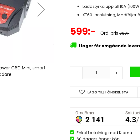
Laddstyrka upp till 10A (100W
XT60-anslutning, Medföljer 
Specialpris
599:-
Ord. pris
699:-
I lager för omgående leve
ower C6D Mini, smart
RC-snabbladdare GT P
-
+
addare
multil
LÄGG TILL I ÖNSKELISTA
Enkel betalning med Klarna
60 dagars öppet köp