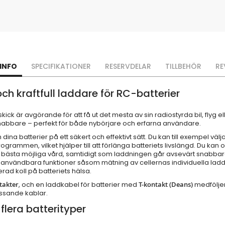
INFO
SPECIFIKATIONER
RESERVDELAR
TILLBEHÖR
RE
h kraftfull laddare för RC-batterier
skick är avgörande för att få ut det mesta av sin radiostyrda bil, flyg 
nabbare – perfekt för både nybörjare och erfarna användare.
na batterier på ett säkert och effektivt sätt. Du kan till exempel välja
ogrammen, vilket hjälper till att förlänga batteriets livslängd. Du ka
tteriet bästa möjliga vård, samtidigt som laddningen går avsevärt sn
 användbara funktioner såsom mätning av cellernas individuella laddn
ad koll på batteriets hälsa.
takter
, och en laddkabel för batterier med
T-kontakt (Deans)
medföljer
assande kablar.
flera batterityper