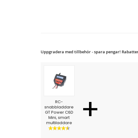
Uppgradera med tillbehör - spara pengar! Rabatten
+
RC-
snabbladdare
GT Power C6D
Mini, smart
multiladdare
Betyg:
90%