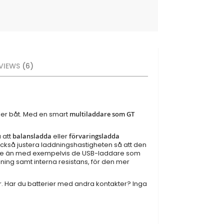
VIEWS
6
eller båt. Med en smart
multiladdare som GT
 att
balansladda
eller
förvaringsladda
n också justera laddningshastigheten så att den
abbare än med exempelvis de USB-laddare som
ing samt interna resistans, för den mer
. Har du batterier med andra kontakter? Inga