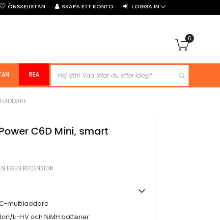
ÖNSKELISTAN
SKAPA ETT KONTO
LOGGA IN
0
Min kun
TAN
REA
ILADDARE
ower C6D Mini, smart
 EN EGEN RECENSION
 RC-multiladdare
Ion/Li-HV och NiMH batterier