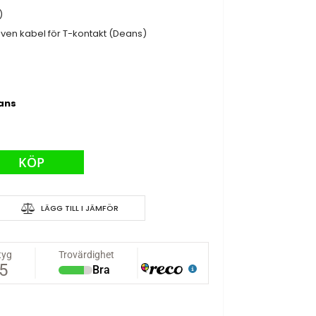
)
även kabel för T-kontakt (Deans)
rans
ower C6D Mini, smart
KÖP
addare
LÄGG TILL I JÄMFÖR