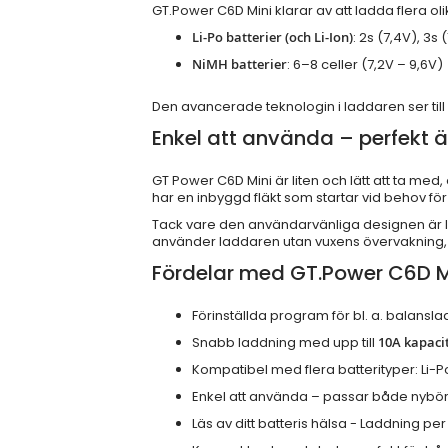
GT.Power C6D Mini klarar av att ladda flera olik
Li-Po batterier (och Li-Ion)
: 2s (7,4V), 3s (
NiMH batterier
: 6–8 celler (7,2V – 9,6V)
Den avancerade teknologin i laddaren ser till 
Enkel att använda – perfekt ä
GT Power C6D Mini är liten och lätt att ta me
har en inbyggd fläkt som startar vid behov för 
Tack vare den användarvänliga designen är 
använder laddaren utan vuxens övervakning,
Fördelar med GT.Power C6D M
Förinställda program för bl. a. balans
Snabb laddning med upp till
10A kapaci
Kompatibel med flera batterityper: Li-Po
Enkel att använda – passar både nybör
Läs av ditt batteris hälsa - Laddning per