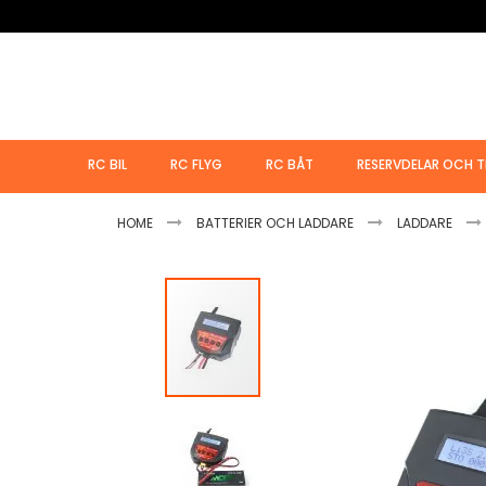
Hoppa
till
innehållet
RC BIL
RC FLYG
RC BÅT
RESERVDELAR OCH T
HOME
BATTERIER OCH LADDARE
LADDARE
Hoppa
till
slutet
av
bildgalleriet