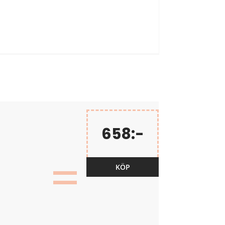
658:-
=
KÖP