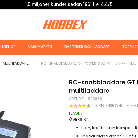
1,5 miljoner kunder sedan 1961 | ★ 4,4/5
ILLBEHÖR
VARUMÄRKEN
BATTERIER OCH LADDARE
TOPPLIS
MULTILADDARE
RC-SNABBLADDARE GT POWER C6D MINI, SMART MULT
RC-snabbladdare GT P
multiladdare
ARTNR
843666
BETYG:
6
RECENSIONER
SKRIV
90
100
% OF
I LAGER
ÖVERSIKT
Liten, kraftfull och kompakt
Laddar bland annat Li-Po/Li-