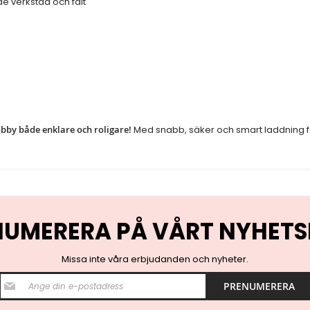
e verkstad och fält
)
obby både enklare och roligare!
Med snabb, säker och smart laddning får
NUMERERA PÅ VÅRT NYHETS
Missa inte våra erbjudanden och nyheter.
S
PRENUMERERA
i
g