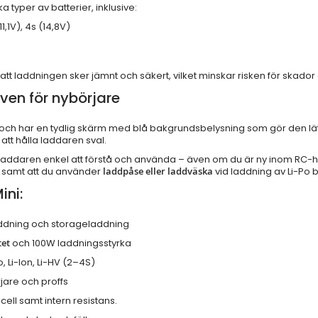
a typer av batterier, inklusive:
11,1V), 4s (14,8V)
att laddningen sker jämnt och säkert, vilket minskar risken för skador 
ven för nybörjare
d, och har en tydlig skärm med blå bakgrundsbelysning som gör den lät
att hålla laddaren sval.
laddaren enkel att förstå och använda – även om du är ny inom RC-
 samt att du använder
laddpåse eller laddväska
vid laddning av Li-Po b
ini:
laddning och storageladdning
tet
och 100W laddningsstyrka
, Li-Ion, Li-HV (2–4S)
jare och proffs
 cell samt intern resistans.