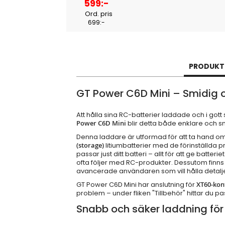
Specialpris
599:-
Ord. pris
699:-
PRODUKT
GT Power C6D Mini – Smidig oc
Att hålla sina RC-batterier laddade och i gott 
Power C6D Mini
blir detta både enklare och s
Denna laddare är utformad för att ta hand om di
(storage)
litiumbatterier med de förinställda pr
passar just ditt batteri – allt för att ge ba
ofta följer med RC-produkter. Dessutom finns
avancerade användaren som vill hålla detaljer
GT Power C6D Mini har anslutning för
XT60-kon
problem – under fliken "Tillbehör" hittar du p
Snabb och säker laddning för 