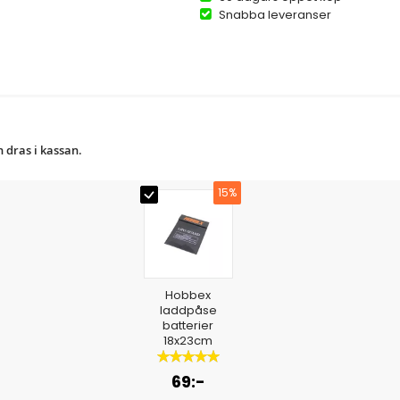
Snabba leveranser
 dras i kassan.
15%
Hobbex
laddpåse
batterier
18x23cm
Betyg:
100%
69:-