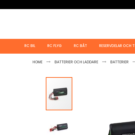
Hoppa
till
innehållet
RC BIL
RC FLYG
RC BÅT
RESERVDELAR OCH T
HOME
BATTERIER OCH LADDARE
BATTERIER
Hoppa
till
slutet
av
bildgalleriet