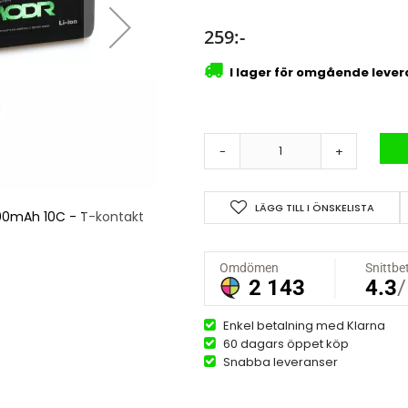
259:-
I lager för omgående leve
-
+
LÄGG TILL I ÖNSKELISTA
500mAh 10C - T-kontakt
Modr Li-Ion 7,4V (2s) 2
Enkel betalning med Klarna
60 dagars öppet köp
Snabba leveranser