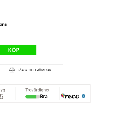
rans
KÖP
LÄGG TILL I JÄMFÖR
500mAh 10C - T-kontakt