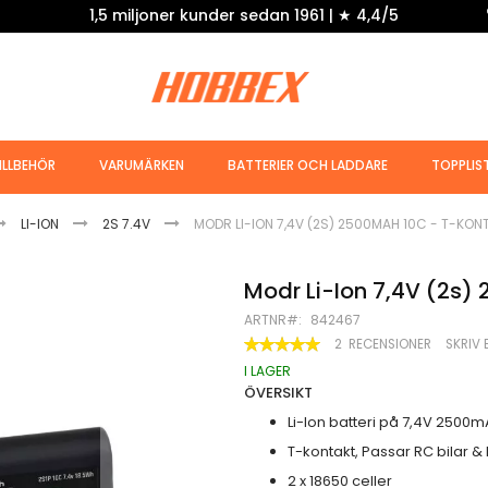
1,5 miljoner kunder sedan 1961 | ★ 4,4/5
ILLBEHÖR
VARUMÄRKEN
BATTERIER OCH LADDARE
TOPPLIS
LI-ION
2S 7.4V
MODR LI-ION 7,4V (2S) 2500MAH 10C - T-KON
Modr Li-Ion 7,4V (2s)
ARTNR
842467
BETYG:
2
RECENSIONER
SKRIV 
100
100
% OF
I LAGER
ÖVERSIKT
Li-Ion batteri på 7,4V 2500m
T-kontakt, Passar RC bilar &
2 x 18650 celler