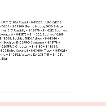
, JJRC Q130A Rapid - 843236, JJRC Q130B
 840357 - 843360, Remo Hobby 1635 S-Max
yu 16101 Rapidly - 842679 - 844217, Suchiyu
dventure - 843176 - 844220, Suchiyu 16201
 843669, Suchiyu 18101 Ashes - 844346 -
4, Suchiyu 16102PRO Conquer - 843178 -
u 16201PRO Cheetah - 843180 - 843634,
02 Retro Sportbil - 843406, Tiger - 841021 -
ing - 840352, WLtoys 12427B TNT - 841281,
 Bilar