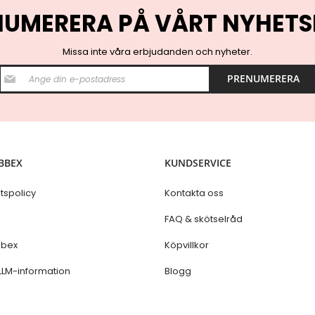
NUMERERA PÅ VÅRT NYHETS
Missa inte våra erbjudanden och nyheter.
S
PRENUMERERA
i
g
n
U
p
f
o
BBEX
KUNDSERVICE
r
O
u
etspolicy
Kontakta oss
r
N
s
FAQ & skötselråd
e
w
bex
Köpvillkor
s
l
LLM-information
Blogg
e
t
t
e