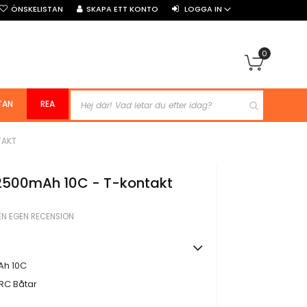
ÖNSKELISTAN
SKAPA ETT KONTO
LOGGA IN
0
Min kun
TAN
REA
TAKT
 2500mAh 10C - T-kontakt
EN EGEN RECENSION
Ah 10C
 RC Båtar