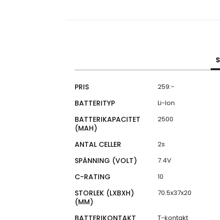
S
Specifikationer
PRIS
259:-
BATTERITYP
Li-Ion
BATTERIKAPACITET
2500
(MAH)
ANTAL CELLER
2s
SPÄNNING (VOLT)
7.4V
C-RATING
10
STORLEK (LXBXH)
70.5x37x20
(MM)
BATTERIKONTAKT
T-kontakt