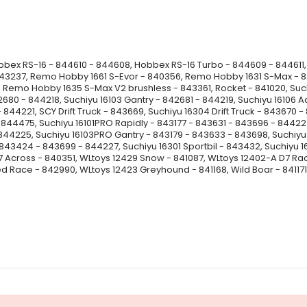
bbex RS-16 - 844610 - 844608, Hobbex RS-16 Turbo - 844609 - 844611
843237, Remo Hobby 1661 S-Evor - 840356, Remo Hobby 1631 S-Max -
 Remo Hobby 1635 S-Max V2 brushless - 843361, Rocket - 841020, Suchi
680 - 844218, Suchiyu 16103 Gantry - 842681 - 844219, Suchiyu 16106 A
844221, SCY Drift Truck - 843669, Suchiyu 16304 Drift Truck - 843670 -
844475, Suchiyu 16101PRO Rapidly - 843177 - 843631 - 843696 - 84422
844225, Suchiyu 16103PRO Gantry - 843179 - 843633 - 843698, Suchiy
843424 - 843699 - 844227, Suchiyu 16301 Sportbil - 843432, Suchiyu 163
7 Across - 840351, WLtoys 12429 Snow - 841087, WLtoys 12402-A D7 Rac
 Race - 842990, WLtoys 12423 Greyhound - 841168, Wild Boar - 841171,