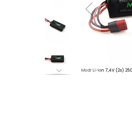
500mAh 10C - T-kontakt
Modr Li-Ion 7,4V (2s) 2
Hoppa
till
början
av
bildgalleriet