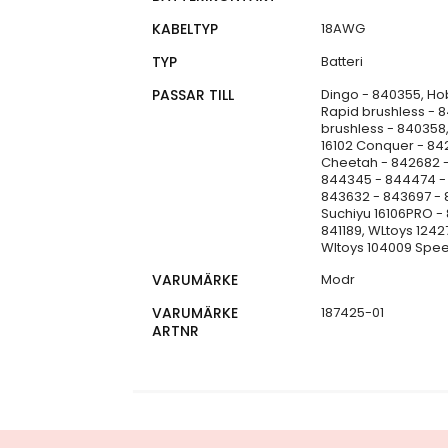
KABELTYP
18AWG
TYP
Batteri
PASSAR TILL
Dingo - 840355, Ho
Rapid brushless - 
brushless - 840358,
16102 Conquer - 842
Cheetah - 842682 - 
844345 - 844474 - 
843632 - 843697 - 
Suchiyu 16106PRO - 
841189, WLtoys 1242
Wltoys 104009 Speed
VARUMÄRKE
Modr
VARUMÄRKE
187425-01
ARTNR