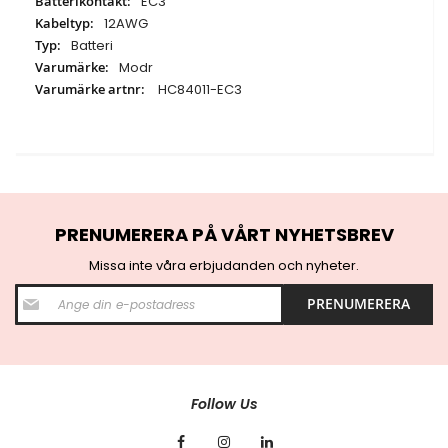
EC3
12AWG
Batteri
Modr
HC84011-EC3
PRENUMERERA PÅ VÅRT NYHETSBREV
Missa inte våra erbjudanden och nyheter.
S
PRENUMERERA
i
g
n
U
p
f
Follow Us
o
r
O