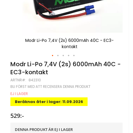
EC3-
Modr Li-Po 7,4V (2s) 6000mAh 40C - EC3-
kontakt
Hoppa
Modr Li-Po 7,4V (2s) 6000mAh 40C -
till
EC3-kontakt
början
av
ARTNR
842310
bildgalleriet
BLI FÖRST MED ATT RECENSERA DENNA PRODUKT
EJ I LAGER
Beräknas åter i lager: 11.09.2026
529:-
DENNA PRODUKT ÄR EJ I LAGER