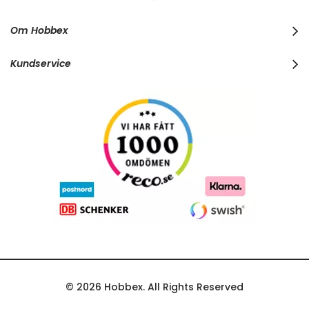
u
r
Om Hobbex
N
e
w
Kundservice
s
l
e
t
t
e
r
:
© 2026 Hobbex. All Rights Reserved