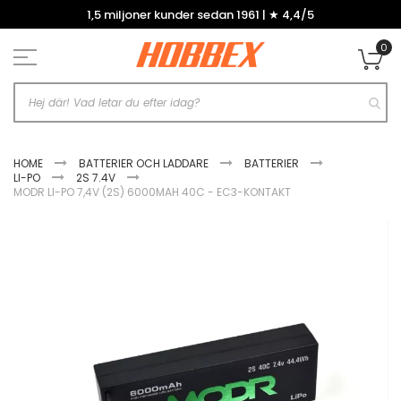
Hoppa
1,5 miljoner kunder sedan 1961 | ★ 4,4/5
till
innehållet
0
Mi
HOME
BATTERIER OCH LADDARE
BATTERIER
LI-PO
2S 7.4V
MODR LI-PO 7,4V (2S) 6000MAH 40C - EC3-KONTAKT
Hoppa
till
slutet
av
bildgalleriet