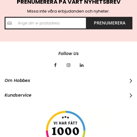
PRENUMERERA PÅ VÅRT NYHETSBREV
Missa inte våra erbjudanden och nyheter.
S
PRENUMERERA
i
g
n
U
p
f
Follow Us
o
r
O
u
r
Om Hobbex
N
e
w
Kundservice
s
l
e
t
t
e
r
: