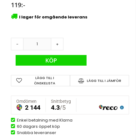
119:-
I lager för omgående leverans
-
+
KÖP
LÄGG TILL I
LÄGG TILL I JÄMFÖR
ÖNSKELISTA
Enkel betalning med Klarna
60 dagars öppet köp
Snabba leveranser