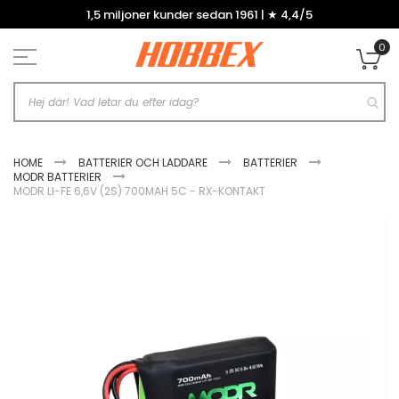
Hoppa
1,5 miljoner kunder sedan 1961 | ★ 4,4/5
till
innehållet
0
Mi
HOME
BATTERIER OCH LADDARE
BATTERIER
MODR BATTERIER
MODR LI-FE 6,6V (2S) 700MAH 5C - RX-KONTAKT
Hoppa
till
slutet
av
bildgalleriet