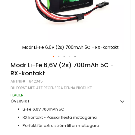
ntakt
Modr Li-Fe 6,6V (2s) 700mAh 5C - RX-kontakt
M
Hoppa
Modr Li-Fe 6,6V (2s) 700mAh 5C -
till
RX-kontakt
början
av
ARTNR
842345
bildgalleriet
BLI FÖRST MED ATT RECENSERA DENNA PRODUKT
I LAGER
ÖVERSIKT
Li-Fe 6,6V 700mAh 5C
RX kontakt - Passar flesta mottagarna
Perfekt för extra ström till en mottagare