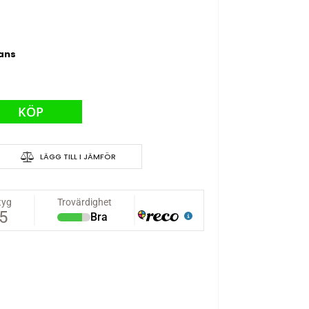
rans
KÖP
LÄGG TILL I JÄMFÖR
500mAh 5C - RX-kontakt