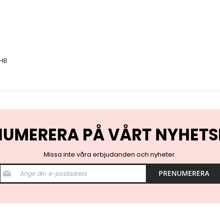
HB
NUMERERA PÅ VÅRT NYHETS
Missa inte våra erbjudanden och nyheter.
S
PRENUMERERA
i
g
n
U
p
f