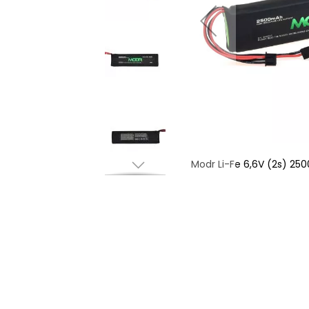
00mAh 5C - RX-kontakt
Modr Li-Fe 6,6V (2s) 2
Hoppa
till
början
av
bildgalleriet