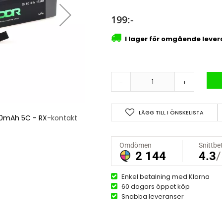
199:-
I lager för omgående leve
-
+
LÄGG TILL I ÖNSKELISTA
500mAh 5C - RX-kontakt
Modr Li-Fe 6,6V (2s) 2
Enkel betalning med Klarna
60 dagars öppet köp
Snabba leveranser