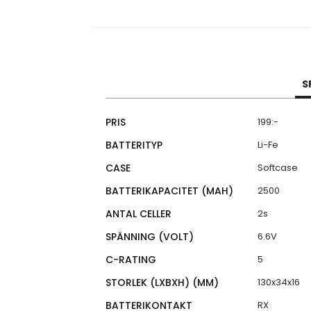
S
Specifikationer
PRIS
199:-
BATTERITYP
Li-Fe
CASE
Softcase
BATTERIKAPACITET (MAH)
2500
ANTAL CELLER
2s
SPÄNNING (VOLT)
6.6V
C-RATING
5
STORLEK (LXBXH) (MM)
130x34x16
BATTERIKONTAKT
RX