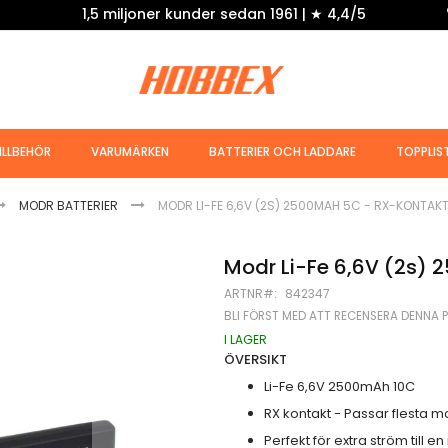
1,5 miljoner kunder sedan 1961 | ★ 4,4/5
ILLBEHÖR
VARUMÄRKEN
BATTERIER OCH LADDARE
TOPPLIS
MODR BATTERIER
MODR LI-FE 6,6V (2S) 2500MAH 5C - RX-KONTAK
Modr Li-Fe 6,6V (2s)
ARTNR
842347
BLI FÖRST MED ATT RECENSERA DENNA 
I LAGER
ÖVERSIKT
Li-Fe 6,6V 2500mAh 10C
RX kontakt - Passar flesta 
Perfekt för extra ström till 