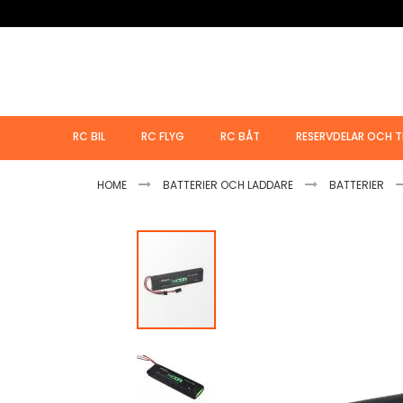
Hoppa
till
innehållet
RC BIL
RC FLYG
RC BÅT
RESERVDELAR OCH T
HOME
BATTERIER OCH LADDARE
BATTERIER
Hoppa
till
slutet
av
bildgalleriet