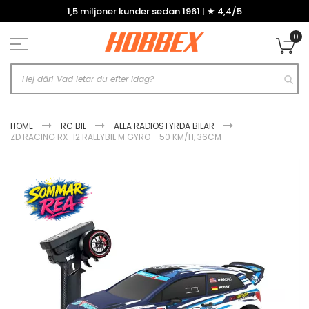
Hoppa
1,5 miljoner kunder sedan 1961 | ★ 4,4/5
till
innehållet
0
Mi
HOME
RC BIL
ALLA RADIOSTYRDA BILAR
ZD RACING RX-12 RALLYBIL M.GYRO - 50 KM/H, 36CM
Hoppa
till
slutet
av
bildgalleriet