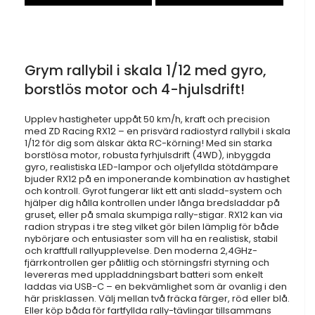
Grym rallybil i skala 1/12 med gyro,
borstlös motor och 4-hjulsdrift!
Upplev hastigheter uppåt 50 km/h, kraft och precision
med ZD Racing RX12 – en prisvärd radiostyrd rallybil i skala
1/12 för dig som älskar äkta RC-körning! Med sin starka
borstlösa motor, robusta fyrhjulsdrift (4WD), inbyggda
gyro, realistiska LED-lampor och oljefyllda stötdämpare
bjuder RX12 på en imponerande kombination av hastighet
och kontroll. Gyrot fungerar likt ett anti sladd-system och
hjälper dig hålla kontrollen under långa bredsladdar på
gruset, eller på smala skumpiga rally-stigar. RX12 kan via
radion strypas i tre steg vilket gör bilen lämplig för både
nybörjare och entusiaster som vill ha en realistisk, stabil
och kraftfull rallyupplevelse. Den moderna 2,4GHz-
fjärrkontrollen ger pålitlig och störningsfri styrning och
levereras med uppladdningsbart batteri som enkelt
laddas via USB-C – en bekvämlighet som är ovanlig i den
här prisklassen. Välj mellan två fräcka färger, röd eller blå.
Eller köp båda för fartfyllda rally-tävlingar tillsammans