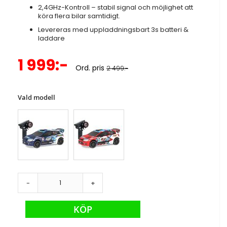
2,4GHz-Kontroll – stabil signal och möjlighet att
köra flera bilar samtidigt.
Levereras med uppladdningsbart 3s batteri &
laddare
Specialpris
1 999:-
Ord. pris
2 499:-
Vald modell
-
+
KÖP