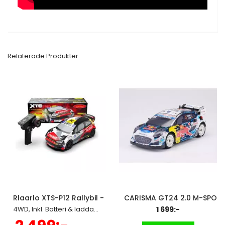
Relaterade Produkter
Rlaarlo XTS-P12 Rallybil - 50 km/h, 36cm
CARISMA GT24 2.0 M-SPORT 
4WD, Inkl. Batteri & laddare
1 699:-
Specialpris