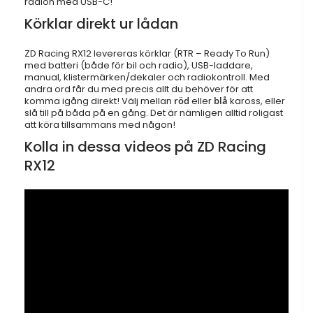
radion med USB-C!
Körklar direkt ur lådan
ZD Racing RX12 levereras körklar (RTR – Ready To Run)
med batteri (både för bil och radio), USB-laddare,
manual, klistermärken/dekaler och radiokontroll. Med
andra ord får du med precis allt du behöver för att
komma igång direkt! Välj mellan
röd
eller
blå
kaross, eller
slå till på båda på en gång. Det är nämligen alltid roligast
att köra tillsammans med någon!
Kolla in dessa videos på ZD Racing
RX12