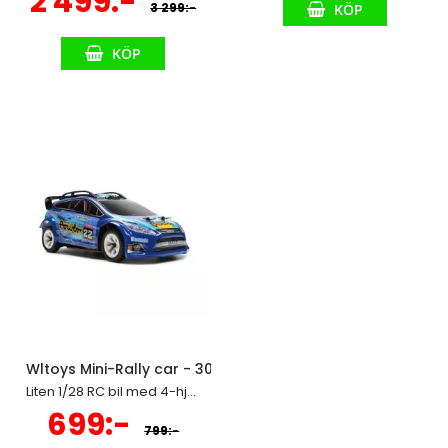
2 499:-
3 299:-
KÖP
KÖP
Wltoys Mini-Rally car - 30 km/h, 16cm
Liten 1/28 RC bil med 4-hjulsdrift och tuff kaross
Specialpris
699:-
799:-