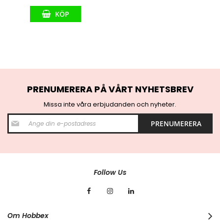
KÖP
PRENUMERERA PÅ VÅRT NYHETSBREV
Missa inte våra erbjudanden och nyheter.
S
PRENUMERERA
i
g
n
U
p
f
Follow Us
o
r
O
u
r
Om Hobbex
N