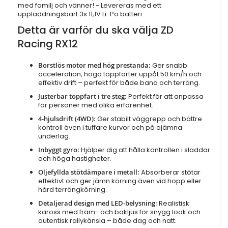
med familj och vänner! - Levereras med ett
uppladdningsbart 3s 11,1V Li-Po batteri.
Detta är varför du ska välja ZD
Racing RX12
Borstlös motor med hög prestanda:
Ger snabb
acceleration, höga toppfarter uppåt 50 km/h och
effektiv drift – perfekt för både bana och terräng.
Justerbar toppfart i tre steg:
Perfekt för att anpassa
för personer med olika erfarenhet.
4-hjulsdrift (4WD):
Ger stabilt väggrepp och bättre
kontroll även i tuffare kurvor och på ojämna
underlag.
Inbyggt gyro:
Hjälper dig att hålla kontrollen i sladdar
och höga hastigheter.
Oljefyllda stötdämpare i metall:
Absorberar stötar
effektivt och ger jämn körning även vid hopp eller
hård terrängkörning.
Detaljerad design med LED-belysning:
Realistisk
kaross med fram- och bakljus för snygg look och
autentisk rallykänsla – både dag och natt.