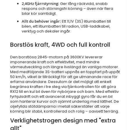
2,4GHz fjärrstyrning:
Ger lång räckvidd, snabb
respons och störningsfri körning – även när flera
bilar kör samtidigt.
Allt du behöver ingår:
Ett 11,1V (3S) litiumbatteri till
bilen, ett litiumbatteri till radion, USB-laddkabel,
verktyg och dekaler ingår.
Borstlös kraft, 4WD och full kontroll
Den borstlösa 2845-motorn på 3600KV levererar
imponerande kraft och effektivitet, med mindre
värmeutveckling och längre livslängd än vanliga motorer.
Med medföljande 3S-batteri uppnås en toppfart på uppåt
50 km/h, vilket är tillräckligt för att ge utmanande race för
erfarna användare. Dessutom är det möjligt att enkelt
begränsa kraften i tre steg via fjärrkontrollen för att göra
RX12 till en kul bil även för nybörjare och barn. Med effektiv
fyrhjulsdrift och ett avancerat inbyggt gyro får du en bil
som hanterar kurvor och ojämnt underlag med lätthet. De
oljefyllda stötdämparna i metall säkerställer att varje
körning blir stabil, kontrollerad och rolig – oavsett terräng.
Verklighetstrogen design med "extra
allt"