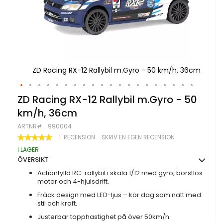
, 36cm
ZD Racing RX-12 Rallybil m.Gyro - 50 km/h, 36cm
ZD 
Hoppa
ZD Racing RX-12 Rallybil m.Gyro - 50
till
km/h, 36cm
början
av
ARTNR
990004
bildgalleriet
BETYG:
1
RECENSION
SKRIV EN EGEN RECENSION
100
100
% OF
I LAGER
ÖVERSIKT
Actionfylld RC-rallybil i skala 1/12 med gyro, borstlös
motor och 4-hjulsdrift.
Fräck design med LED-ljus – kör dag som natt med
stil och kraft.
Justerbar topphastighet på över 50km/h