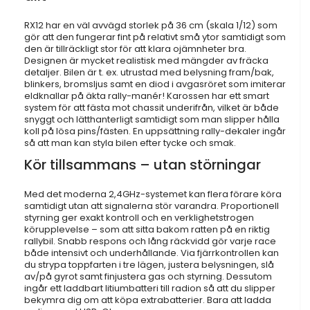
RX12 har en väl avvägd storlek på 36 cm (skala 1/12) som
gör att den fungerar fint på relativt små ytor samtidigt som
den är tillräckligt stor för att klara ojämnheter bra.
Designen är mycket realistisk med mängder av fräcka
detaljer. Bilen är t. ex. utrustad med belysning fram/bak,
blinkers, bromsljus samt en diod i avgasröret som imiterar
eldknallar på äkta rally-manér! Karossen har ett smart
system för att fästa mot chassit underifrån, vilket är både
snyggt och lätthanterligt samtidigt som man slipper hålla
koll på lösa pins/fästen. En uppsättning rally-dekaler ingår
så att man kan styla bilen efter tycke och smak.
Kör tillsammans – utan störningar
Med det moderna 2,4GHz-systemet kan flera förare köra
samtidigt utan att signalerna stör varandra. Proportionell
styrning ger exakt kontroll och en verklighetstrogen
körupplevelse – som att sitta bakom ratten på en riktig
rallybil. Snabb respons och lång räckvidd gör varje race
både intensivt och underhållande. Via fjärrkontrollen kan
du strypa toppfarten i tre lägen, justera belysningen, slå
av/på gyrot samt finjustera gas och styrning. Dessutom
ingår ett laddbart litiumbatteri till radion så att du slipper
bekymra dig om att köpa extrabatterier. Bara att ladda