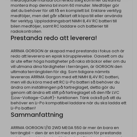
medföljande manual och enkla steg kommer du kunna
montera ihop denna bil inom 60 minuter. Medföljer gör
det du behöver för att få en komplett bil. Enklare verktyg
medföljer, men det går såklart att köpa till eller använda
fler verktyg. Uppladdningsbart NiMH 8,4V RC batteri till
bilen medföljer, samt RC laddare och batterier till
radiokontrollen.
Prestanda redo att leverera!
ARRMA GORGON är skapad med prestanda i fokus och är
redo att leverera en episk körupplevelse. Oavsett om du
är ute efter höga hastigheter på raka sträckor eller om du
vill utmana dina färdigheter i terrängen, är GORGON den
ultimata terrängbilen för dig. Som tidigare nämnts
levereras ARRMA Gorgon med ett NiMH 8,4V RC batteri,
men vill du köra med ett RC Li-Po batteri så behöver du
ändra om inställningen på fartreglaget, detta gör du
genom att ändra ett stift på fartreglaget så den får LVC
(Low-Voltage-Cutoff)- funktionen. Tänk också på att du
behöver en Li-Po kompatibel laddare när du ska ladda ett
Li-Po batteri!
Sammanfattning
ARRMA GORGON 1/10 2WD MEGA 550 är mer än bara en
terrängbil – den är en bil med en passion för prestanda