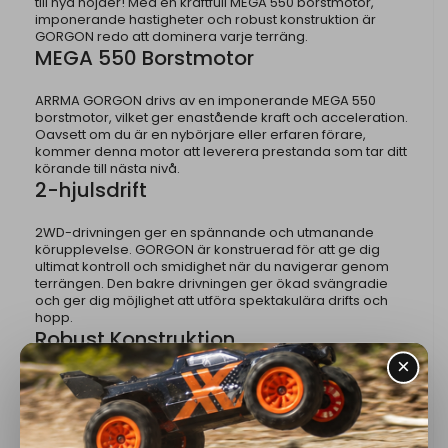
till nya höjder! Med en kraftfull MEGA 550 borstmotor,
imponerande hastigheter och robust konstruktion är
GORGON redo att dominera varje terräng.
MEGA 550 Borstmotor
ARRMA GORGON drivs av en imponerande MEGA 550
borstmotor, vilket ger enastående kraft och acceleration.
Oavsett om du är en nybörjare eller erfaren förare,
kommer denna motor att leverera prestanda som tar ditt
körande till nästa nivå.
2-hjulsdrift
2WD-drivningen ger en spännande och utmanande
körupplevelse. GORGON är konstruerad för att ge dig
ultimat kontroll och smidighet när du navigerar genom
terrängen. Den bakre drivningen ger ökad svängradie
och ger dig möjlighet att utföra spektakulära drifts och
hopp.
Robust Konstruktion
Byggd för att klara de tuffaste terrängförhållandena, är
GORGON utrustad med en robust konstruktion som tål
påfrestningar. Den tåliga ramen och stötfångarna ger
skydd mot stötar och kollisioner, vilket gör att du kan