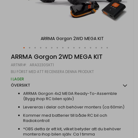
ARRMA Gorgon 2WD MEGA KIT
Hoppa
ARRMA Gorgon 2WD MEGA KIT
till
ARTNR
ARA3230SKT1
början
av
BLI FÖRST MED ATT RECENSERA DENNA PRODUKT
bildgalleriet
I LAGER
ÖVERSIKT
ARRMA Gorgon 4x2 MEGA Ready-To-Assemble
(Bygg ihop RC bilen själv)
Levereras i delar och behöver monters (ca 60min)
Kommer med batterier till både RC bil och
Radiokontroll
*OBS detta är ett kit, vilket betyder att du behöver
montera ihop bilen själv. Ca 1 timma