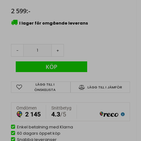
2 599:-
I lager för omgående leverans
-
+
KÖP
LÄGG TILL I
LÄGG TILL I JÄMFÖR
ÖNSKELISTA
Enkel betalning med Klarna
60 dagars öppet köp
Snabba leveranser