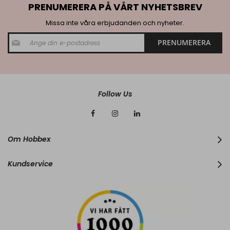
PRENUMERERA PÅ VÅRT NYHETSBREV
Missa inte våra erbjudanden och nyheter.
S
PRENUMERERA
i
g
n
U
p
f
Follow Us
o
r
O
u
r
Om Hobbex
N
e
w
Kundservice
s
l
e
t
t
e
r
: