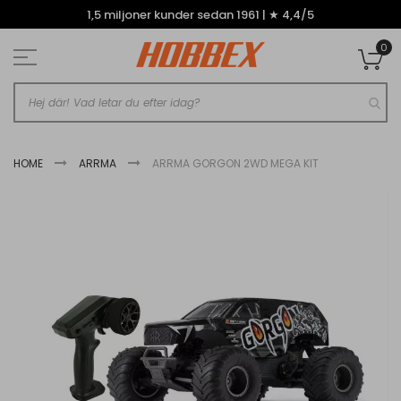
Hoppa
1,5 miljoner kunder sedan 1961 | ★ 4,4/5
till
innehållet
0
Mi
HOME
ARRMA
ARRMA GORGON 2WD MEGA KIT
Hoppa
till
slutet
av
bildgalleriet