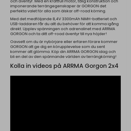
och äventyr. Med en kraftfull motor, tålig konstruktion och
imponerande terrängegenskaper är GORGON det
perfekta valet för alla som älskar off-road körning.
Med det medföljande 8,4V 3300mAh NiMH-batteriet och
USB-laddaren får du allt du behöver för att komma igång
direkt. Upplev spänningen och adrenalinet med ARRMA
GORGON och ta ditt off-road äventyr till nya höjder!
Oavsett om du är nybörjare eller erfaren förare kommer
GORGON att ge dig en körupplevelse som du sent
kommer att glömma. Köp din ARRMA GORGON idag och
bli en del av den spännande världen av terrängkörning!
Kolla in videos på ARRMA Gorgon 2x4