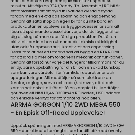
man får montera ihop den själv vilket tar ungefär 60
minuter. Att välja en RTA (Ready-To-Assemble) RC bil är
ett fantastiskt sätt att dyka in i världen av radiostyrda
fordon med en extra dos spänning och engagemang.
Genom att sätta ihop din egen bil får du inte bara en
produkt, utan en upplevelse. Byggprocessen är som att
lösa ett spännande pussel där varje del du lägger till tar
dig ett steg närmare den färdiga produkten. Det är en
aktivitet som inte bara utmanar din tekniska skicklighet
utan också uppmuntrar till kreativitet och anpassning.
Dessutom är det ett utmärkt sätt att bygga en RTA RC bil
för att lära sig mer om fordonens mekanik och funktioner.
Genom att förstå hur varje del fungerar tillsammans får du
en djupare uppskattning för din bil och en ökad kunskap
som kan vara värdefull för framtida reparationer och
uppgraderingar. Allt medföljer så som elektroniken
(motor, reglage, servo och radio), skruvar, däck och
kaross helt enkelt allt för att få en komplett bil. Medföljer
gör även ett NiMH 8,4V 3300mAh RC batteri, USB laddare
och enklare verktyg för att montera ihop bilen.
ARRMA GORGON 1/10 2WD MEGA 550
- En Episk Off-Road Upplevelse!
Upptäck spänningen med ARRMA GORGON 1/10 2WD MEGA
550 - den ultimata terrängbil som tar ditt off-road äventyr