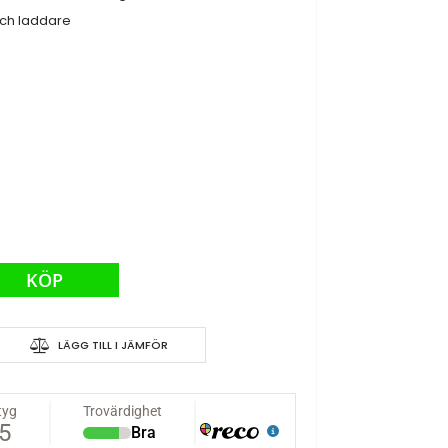
och laddare
000 - 4WD, 28cm
KÖP
LÄGG TILL I JÄMFÖR