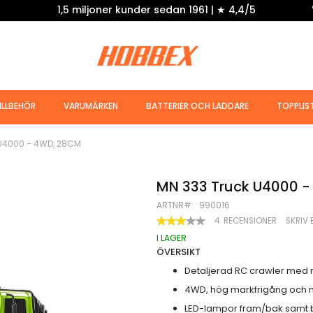
1,5 miljoner kunder sedan 1961 | ★ 4,4/5
ILLBEHÖR
VARUMÄRKEN
BATTERIER OCH LADDARE
TOPPLIS
U4000 - 4WD, 28CM
MN 333 Truck U4000 
ARTNR
990016
BETYG:
4
RECENSIONER
SKRIV 
60
100
% OF
I LAGER
ÖVERSIKT
Detaljerad RC crawler med me
4WD, hög markfrigång och 
LED-lampor fram/bak samt b