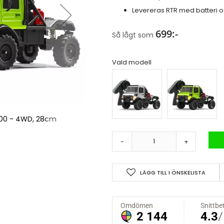
Levereras RTR med batteri 
699:-
Så lågt som
Vald modell
000 - 4WD, 28cm
MN 333 Truck U4
-
+
LÄGG TILL I ÖNSKELISTA