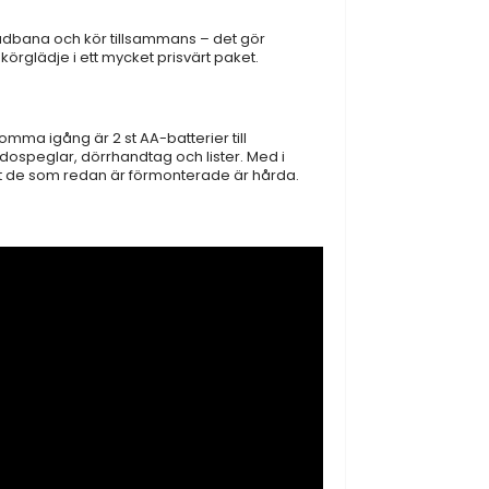
oadbana och kör tillsammans – det gör
körglädje i ett mycket prisvärt paket.
ma igång är 2 st AA-batterier till
sidospeglar, dörrhandtag och lister. Med i
att de som redan är förmonterade är hårda.