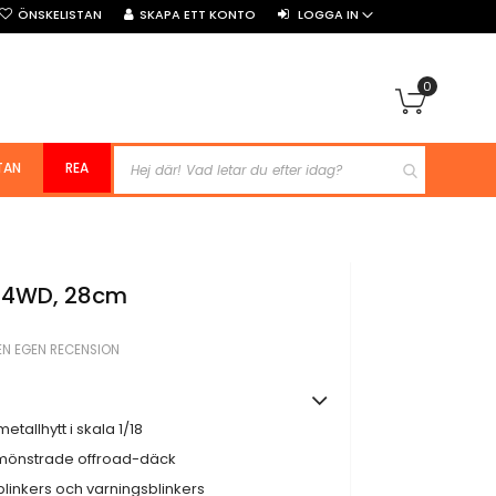
ÖNSKELISTAN
SKAPA ETT KONTO
LOGGA IN
0
Min kun
TAN
REA
- 4WD, 28cm
EN EGEN RECENSION
tallhytt i skala 1/18
mönstrade offroad-däck
linkers och varningsblinkers