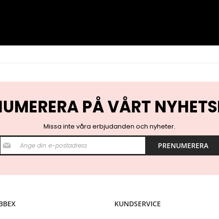
NUMERERA PÅ VÅRT NYHETS
Missa inte våra erbjudanden och nyheter.
S
PRENUMERERA
i
g
n
U
p
f
o
BBEX
KUNDSERVICE
r
O