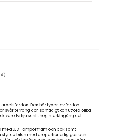
4
de arbetsfordon. Den här typen av fordon
svår terräng och samtidigt kan utföra olika
ck vare fyrhjulsdrift, hög markfrigång och
ustad med LED-lampor fram och bak samt
 styr du bilen med proportionerlig gas och
het för svår terräng och crawling, samt hög