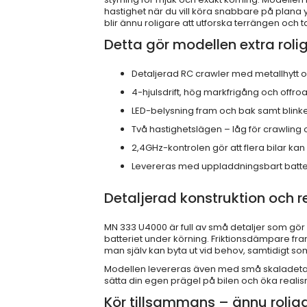
hastighet när du vill köra snabbare på plana yto
blir ännu roligare att utforska terrängen och ta
Detta gör modellen extra roli
Detaljerad RC crawler med metallhytt oc
4-hjulsdrift, hög markfrigång och offr
LED-belysning fram och bak samt blinke
Två hastighetslägen – låg för crawling
2,4GHz-kontrolen gör att flera bilar ka
Levereras med uppladdningsbart batte
Detaljerad konstruktion och re
MN 333 U4000 är full av små detaljer som gör 
batteriet under körning. Friktionsdämpare fra
man själv kan byta ut vid behov, samtidigt som 4
Modellen levereras även med små skaladetalj
sätta din egen prägel på bilen och öka realis
Kör tillsammans – ännu rolig