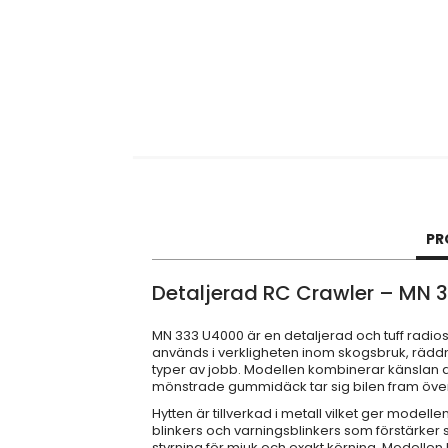
PR
Detaljerad RC Crawler – MN 
MN 333 U4000 är en detaljerad och tuff radios
används i verkligheten inom skogsbruk, rädd
typer av jobb. Modellen kombinerar känslan av 
mönstrade gummidäck tar sig bilen fram över 
Hytten är tillverkad i metall vilket ger model
blinkers och varningsblinkers som förstärker
styrning för mjuk och exakt körning. Modellen 