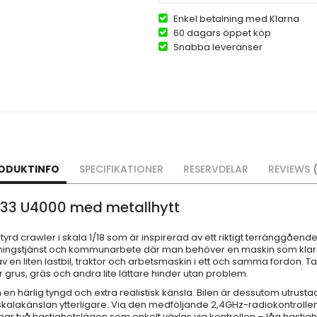
Enkel betalning med Klarna
60 dagars öppet köp
Snabba leveranser
ODUKTINFO
SPECIFIKATIONER
RESERVDELAR
REVIEWS
333 U4000 med metallhytt
tyrd crawler i skala 1/18 som är inspirerad av ett riktigt terränggåen
ningstjänst och kommunarbete där man behöver en maskin som klarar 
en liten lastbil, traktor och arbetsmaskin i ett och samma fordon. Ta
grus, gräs och andra lite lättare hinder utan problem.
len en härlig tyngd och extra realistisk känsla. Bilen är dessutom utr
 skalakänslan ytterligare. Via den medföljande 2,4GHz-radiokontrollen
har två hastighetslägen som enkelt växlas via kontrollen – låg hastig