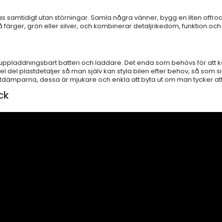
ras samtidigt utan störningar. Samla några vänner, bygg en liten offr
 färger, grön eller silver, och kombinerar detaljrikedom, funktion och 
pladdningsbart batteri och laddare. Det enda som behövs för att kom
el del plastdetaljer så man själv kan styla bilen efter behov, så som 
 stötdämparna, dessa är mjukare och enkla att byta ut om man tycker 
ck