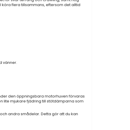
ll köra flera tillsammans, eftersom det alltid
ed vänner.
ch under den öppningsbara motorhuven förvaras
n lite mjukare fjädring till stötdämparna som
och andra smådelar. Detta gör att du kan