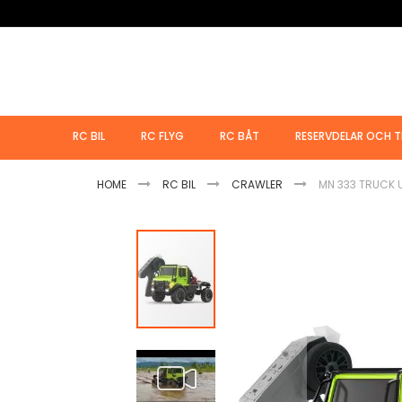
Hoppa
till
innehållet
RC BIL
RC FLYG
RC BÅT
RESERVDELAR OCH T
HOME
RC BIL
CRAWLER
MN 333 TRUCK 
Hoppa
till
slutet
av
bildgalleriet