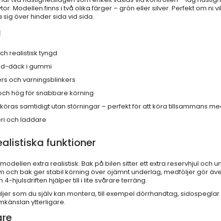
r. Modellen finns i två olika färger – grön eller silver. Perfekt om ni vi
 sig över hinder sida vid sida.
g
h realistisk tyngd
oad-däck i gummi
rs och varningsblinkers
 och hög för snabbare körning
n köras samtidigt utan störningar – perfekt för att köra tillsammans m
ri och laddare
alistiska funktioner
modellen extra realistisk. Bak på bilen sitter ett extra reservhjul o
m och bak ger stabil körning över ojämnt underlag, medföljer gör äve
-hjulsdriften hjälper till i lite svårare terräng.
er som du själv kan montera, till exempel dörrhandtag, sidospeglar 
mkänslan ytterligare.
are