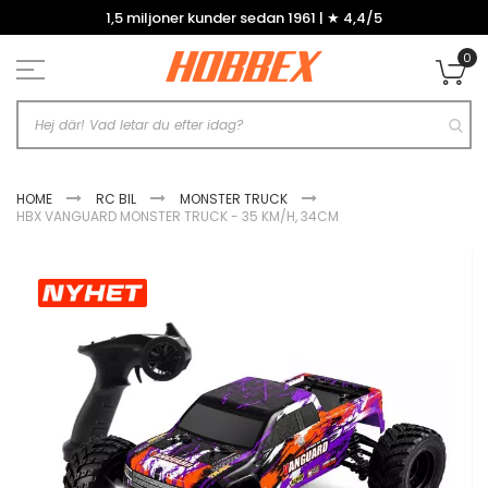
Hoppa
1,5 miljoner kunder sedan 1961 | ★ 4,4/5
till
innehållet
0
Mi
HOME
RC BIL
MONSTER TRUCK
HBX VANGUARD MONSTER TRUCK - 35 KM/H, 34CM
Hoppa
till
slutet
av
bildgalleriet