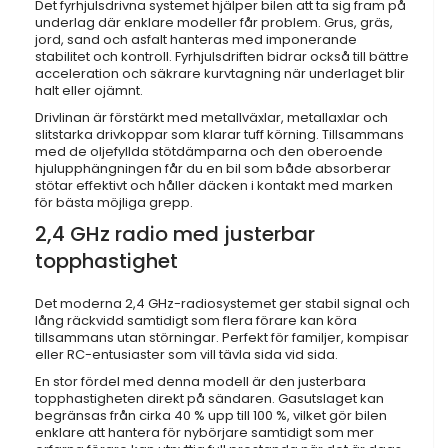
Det fyrhjulsdrivna systemet hjälper bilen att ta sig fram på
underlag där enklare modeller får problem. Grus, gräs,
jord, sand och asfalt hanteras med imponerande
stabilitet och kontroll. Fyrhjulsdriften bidrar också till bättre
acceleration och säkrare kurvtagning när underlaget blir
halt eller ojämnt.
Drivlinan är förstärkt med metallväxlar, metallaxlar och
slitstarka drivkoppar som klarar tuff körning. Tillsammans
med de oljefyllda stötdämparna och den oberoende
hjulupphängningen får du en bil som både absorberar
stötar effektivt och håller däcken i kontakt med marken
för bästa möjliga grepp.
2,4 GHz radio med justerbar
topphastighet
Det moderna 2,4 GHz-radiosystemet ger stabil signal och
lång räckvidd samtidigt som flera förare kan köra
tillsammans utan störningar. Perfekt för familjer, kompisar
eller RC-entusiaster som vill tävla sida vid sida.
En stor fördel med denna modell är den justerbara
topphastigheten direkt på sändaren. Gasutslaget kan
begränsas från cirka 40 % upp till 100 %, vilket gör bilen
enklare att hantera för nybörjare samtidigt som mer