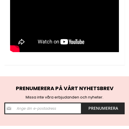
PRENUMERERA PÅ VÅRT NYHETSBREV
Missa inte våra erbjudanden och nyheter.
S
PRENUMERERA
i
g
n
U