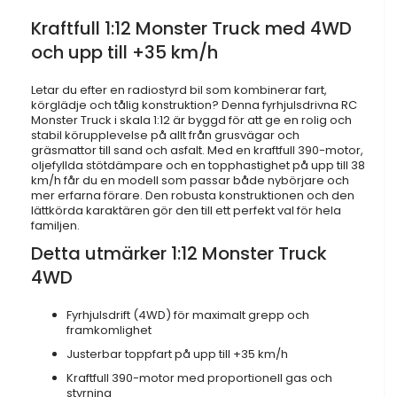
Kraftfull 1:12 Monster Truck med 4WD
och upp till +35 km/h
Letar du efter en radiostyrd bil som kombinerar fart,
körglädje och tålig konstruktion? Denna fyrhjulsdrivna RC
Monster Truck i skala 1:12 är byggd för att ge en rolig och
stabil körupplevelse på allt från grusvägar och
gräsmattor till sand och asfalt. Med en kraftfull 390-motor,
oljefyllda stötdämpare och en topphastighet på upp till 38
km/h får du en modell som passar både nybörjare och
mer erfarna förare. Den robusta konstruktionen och den
lättkörda karaktären gör den till ett perfekt val för hela
familjen.
Detta utmärker 1:12 Monster Truck
4WD
Fyrhjulsdrift (4WD) för maximalt grepp och
framkomlighet
Justerbar toppfart på upp till +35 km/h
Kraftfull 390-motor med proportionell gas och
styrning