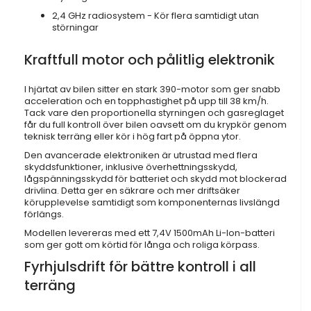
2,4 GHz radiosystem - Kör flera samtidigt utan
störningar
Kraftfull motor och pålitlig elektronik
I hjärtat av bilen sitter en stark 390-motor som ger snabb
acceleration och en topphastighet på upp till 38 km/h.
Tack vare den proportionella styrningen och gasreglaget
får du full kontroll över bilen oavsett om du krypkör genom
teknisk terräng eller kör i hög fart på öppna ytor.
Den avancerade elektroniken är utrustad med flera
skyddsfunktioner, inklusive överhettningsskydd,
lågspänningsskydd för batteriet och skydd mot blockerad
drivlina. Detta ger en säkrare och mer driftsäker
körupplevelse samtidigt som komponenternas livslängd
förlängs.
Modellen levereras med ett 7,4V 1500mAh Li-Ion-batteri
som ger gott om körtid för långa och roliga körpass.
Fyrhjulsdrift för bättre kontroll i all
terräng