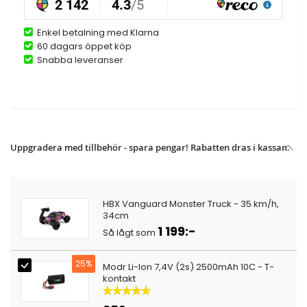
Enkel betalning med Klarna
60 dagars öppet köp
Snabba leveranser
Uppgradera med tillbehör - spara pengar! Rabatten dras i kassan.
HBX Vanguard Monster Truck - 35 km/h,
34cm
1 199:-
Så lågt som
25%
Modr Li-Ion 7,4V (2s) 2500mAh 10C - T-
kontakt
Betyg:
100%