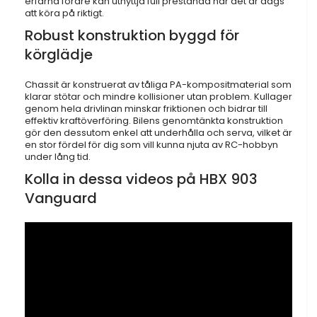
erfarna förare kan utnyttja full prestanda när det är dags
att köra på riktigt.
Robust konstruktion byggd för
körglädje
Chassit är konstruerat av tåliga PA-kompositmaterial som
klarar stötar och mindre kollisioner utan problem. Kullager
genom hela drivlinan minskar friktionen och bidrar till
effektiv kraftöverföring. Bilens genomtänkta konstruktion
gör den dessutom enkel att underhålla och serva, vilket är
en stor fördel för dig som vill kunna njuta av RC-hobbyn
under lång tid.
Kolla in dessa videos på HBX 903
Vanguard