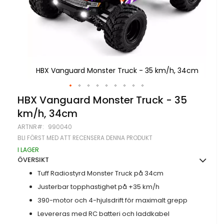
 34cm
HBX Vanguard Monster Truck - 35 km/h, 34cm
HB
Hoppa
HBX Vanguard Monster Truck - 35
till
km/h, 34cm
början
av
ARTNR
990040
bildgalleriet
BLI FÖRST MED ATT RECENSERA DENNA PRODUKT
I LAGER
ÖVERSIKT
Tuff Radiostyrd Monster Truck på 34cm
Justerbar topphastighet på +35 km/h
390-motor och 4-hjulsdrift för maximalt grepp
Levereras med RC batteri och laddkabel