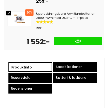
259:-
20%
Uppladdningsbara AA-litiumbatterier
2800 mWh med USB-C — 4-pack
Betyg:
100%
199:-
1 552:-
KÖP
Specifikationer
Produktinfo
Reservdelar
Batteri & laddare
Recensioner