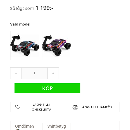
1 199:-
Så lågt som
Vald modell
-
+
KÖP
LÄGG TILL I
LÄGG TILL I JÄMFÖR
ÖNSKELISTA