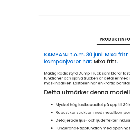
PRODUKTINF
KAMPANJ t.o.m. 30 juni: Mixa frit
kampanjvaror här:
Mixa fritt
.
Mäktig Radiostyrd Dump Truck som klarar last 
funktioner och själva trucken är detaljer med in
maskinparken. Lastbilen har en kraftig borsta
Detta utmärker denna modell
Mycket hög lastkapacitet på upp till 30 
Robust konstruktion med metallkompone
Detaljerade ljus- och ljudeffekter inklu
Fungerande tippfunktion med öppnings