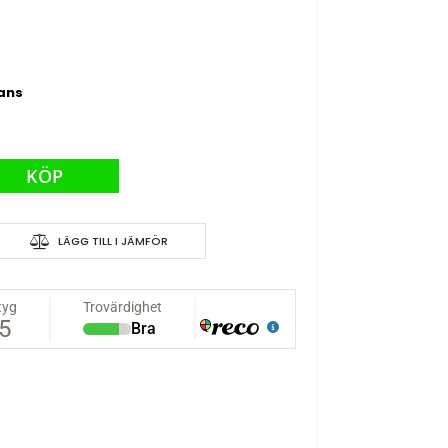
rans
KÖP
Dump Truck
LÄGG TILL I JÄMFÖR