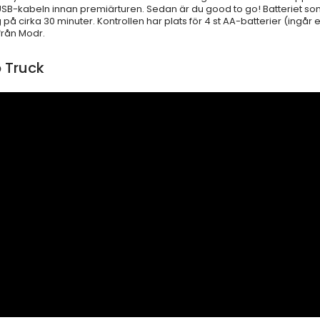
SB-kabeln innan premiärturen. Sedan är du good to go! Batteriet som
 på cirka 30 minuter. Kontrollen har plats för 4 st AA-batterier (ingå
från Modr.
 Truck