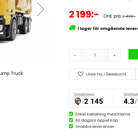
Specialpris
2 199:-
Ord. pris
2 499:-
I lager för omgående leve
-
+
Dump Truck
Huina 1582 
LÄGG TILL I ÖNSKELISTA
Enkel betalning med Klarna
60 dagars öppet köp
Snabba leveranser