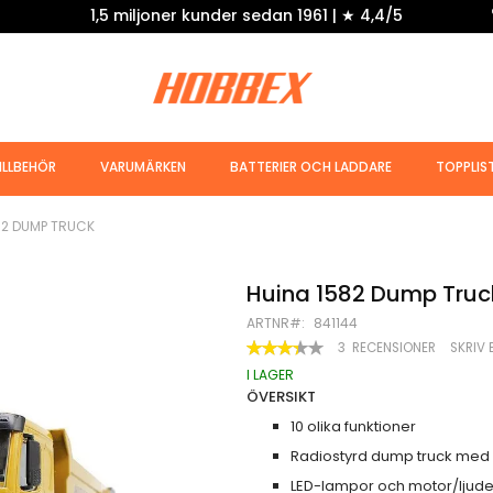
1,5 miljoner kunder sedan 1961 | ★ 4,4/5
ILLBEHÖR
VARUMÄRKEN
BATTERIER OCH LADDARE
TOPPLIS
82 DUMP TRUCK
Huina 1582 Dump Truc
ARTNR
841144
BETYG:
3
RECENSIONER
SKRIV 
67
100
% OF
I LAGER
ÖVERSIKT
10 olika funktioner
Radiostyrd dump truck med 
LED-lampor och motor/ljude