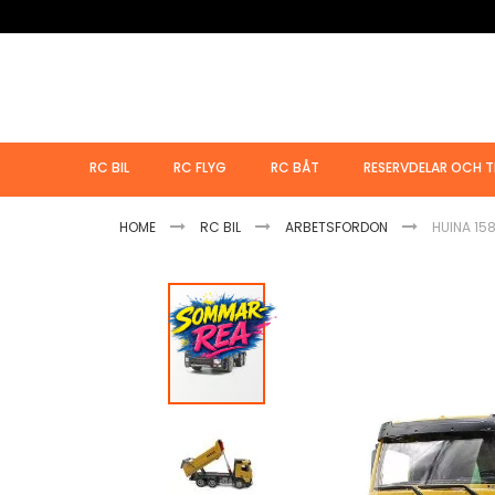
Hoppa
till
innehållet
RC BIL
RC FLYG
RC BÅT
RESERVDELAR OCH T
HOME
RC BIL
ARBETSFORDON
HUINA 15
Hoppa
till
slutet
av
bildgalleriet