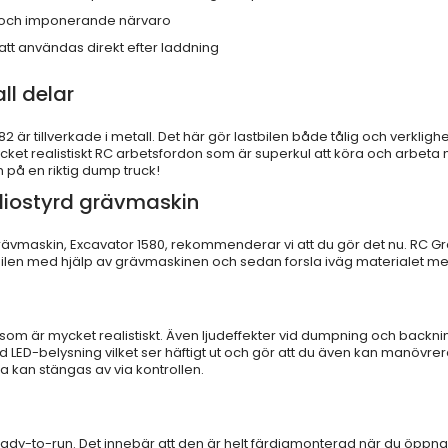
l och imponerande närvaro
tt användas direkt efter laddning
l delar
är tillverkade i metall. Det här gör lastbilen både tålig och verkligh
mycket realistiskt RC arbetsfordon som är superkul att köra och arbeta
på en riktig dump truck!
adiostyrd grävmaskin
grävmaskin,
Excavator 1580
, rekommenderar vi att du gör det nu. RC 
tbilen med hjälp av grävmaskinen och sedan forsla iväg materialet m
som är mycket realistiskt. Även ljudeffekter vid dumpning och backni
 LED-belysning vilket ser häftigt ut och gör att du även kan manövrera 
a kan stängas av via kontrollen.
eady-to-run. Det innebär att den är helt färdigmonterad när du öppn