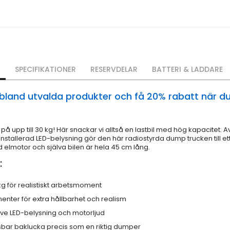
O
SPECIFIKATIONER
RESERVDELAR
BATTERI & LADDARE
t bland utvalda produkter och få 20% rabatt när du
på upp till 30 kg! Här snackar vi alltså en lastbil med hög kapacite
stallerad LED-belysning gör den här radiostyrda dump trucken till ett sjä
d elmotor och själva bilen är hela 45 cm lång.
:
kg för realistiskt arbetsmoment
nter för extra hållbarhet och realism
sive LED-belysning och motorljud
bar baklucka precis som en riktig dumper