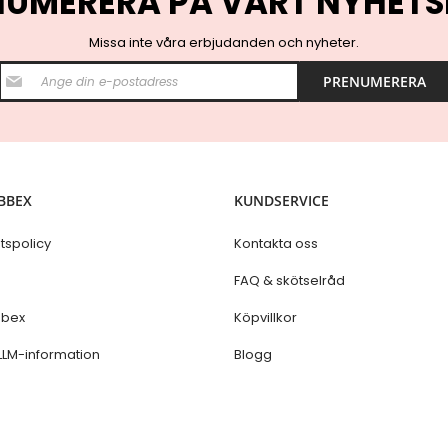
NUMERERA PÅ VÅRT NYHETS
Missa inte våra erbjudanden och nyheter.
S
PRENUMERERA
i
g
n
U
p
f
o
BBEX
KUNDSERVICE
r
O
u
etspolicy
Kontakta oss
r
N
s
FAQ & skötselråd
e
w
bex
Köpvillkor
s
l
LLM-information
Blogg
e
t
t
e
r
: