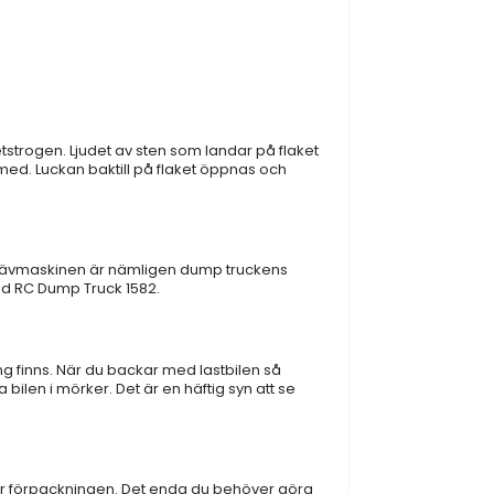
etstrogen. Ljudet av sten som landar på flaket
 med. Luckan baktill på flaket öppnas och
Grävmaskinen är nämligen dump truckens
ed RC Dump Truck 1582.
ng finns. När du backar med lastbilen så
bilen i mörker. Det är en häftig syn att se
ar förpackningen. Det enda du behöver göra