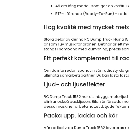
45 cm lång modell som ger en kraftful
RTF-utförande (Ready-To-Run) – redo a
Hög kvalité med mycket metal
Stora delar av denna RC Dump Truck Huina 1582 
är som ljuv musik för öronen. Det här är ett 
stängs i samband med dumpning, precis som 
Ett perfekt komplement till r
Om du inte redan spanat in vår radiostyrda 
ultimata samarbetspartner. Du kan lasta las
Ljud- och ljuseffekter
RC Dump Truck 1582 har ett inbyggt motorljud 
blinkar också backljusen. Bilen är försedd med
dessa maskiner arbeta nattetid. Ljudeffektern
Packa upp, ladda och kör
Vår radiostyrda Dump Truck 1582 levereras r