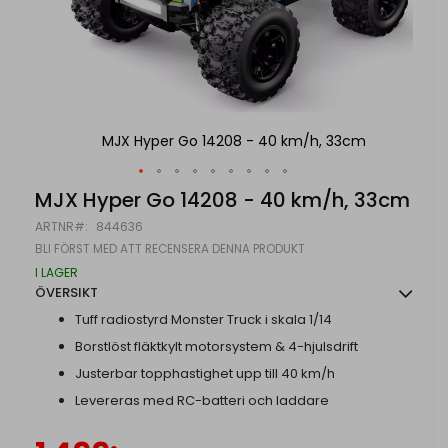
m
MJX Hyper Go 14208 - 40 km/h, 33cm
Hoppa
MJX Hyper Go 14208 - 40 km/h, 33cm
till
ARTNR
844636
början
av
BLI FÖRST MED ATT RECENSERA DENNA PRODUKT
bildgalleriet
I LAGER
ÖVERSIKT
Tuff radiostyrd Monster Truck i skala 1/14
Borstlöst fläktkylt motorsystem & 4-hjulsdrift
Justerbar topphastighet upp till 40 km/h
Levereras med RC-batteri och laddare
Specialpris