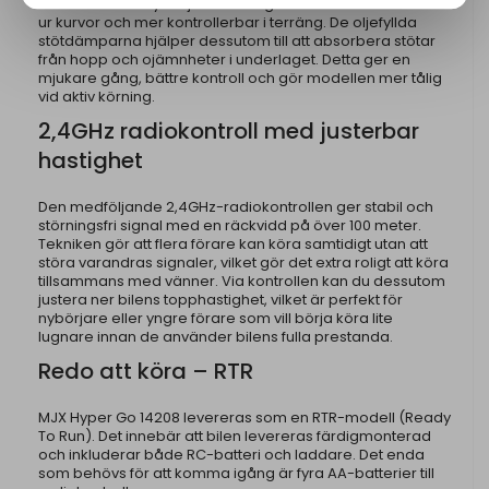
fördelas till alla fyra hjulen vilket gör bilen både snabbare
ur kurvor och mer kontrollerbar i terräng. De oljefyllda
stötdämparna hjälper dessutom till att absorbera stötar
från hopp och ojämnheter i underlaget. Detta ger en
mjukare gång, bättre kontroll och gör modellen mer tålig
vid aktiv körning.
2,4GHz radiokontroll med justerbar
hastighet
Den medföljande 2,4GHz-radiokontrollen ger stabil och
störningsfri signal med en räckvidd på över 100 meter.
Tekniken gör att flera förare kan köra samtidigt utan att
störa varandras signaler, vilket gör det extra roligt att köra
tillsammans med vänner. Via kontrollen kan du dessutom
justera ner bilens topphastighet, vilket är perfekt för
nybörjare eller yngre förare som vill börja köra lite
lugnare innan de använder bilens fulla prestanda.
Redo att köra – RTR
MJX Hyper Go 14208 levereras som en RTR-modell (Ready
To Run). Det innebär att bilen levereras färdigmonterad
och inkluderar både RC-batteri och laddare. Det enda
som behövs för att komma igång är fyra AA-batterier till