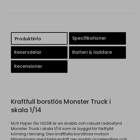
Specifikationer
Produktinfo
Reservdelar
Batteri & laddare
Recensioner
Kraftfull borstlös Monster Truck i
skala 1/14
MJX Hyper Go 14208 är en snabb och robust radiostyrd
Monster Truck i skala 1/14 som är byggd för fartfylld
körning i terräng. Den kraftfulla borstlösa motorn
tillsammans med fyrhjulsdrift ger snabb acceleration och