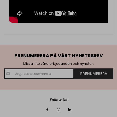
PRENUMERERA PÅ VÅRT NYHETSBREV
Missa inte våra erbjudanden och nyheter.
S
PRENUMERERA
i
g
n
U
p
f
Follow Us
o
r
O
u