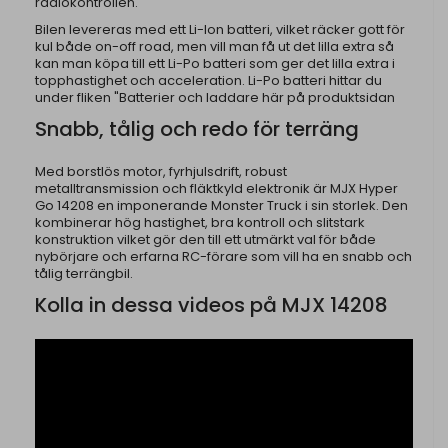
radiokontrollen.
Bilen levereras med ett Li-Ion batteri, vilket räcker gott för
kul både on-off road, men vill man få ut det lilla extra så
kan man köpa till ett Li-Po batteri som ger det lilla extra i
topphastighet och acceleration. Li-Po batteri hittar du
under fliken "Batterier och laddare här på produktsidan
Snabb, tålig och redo för terräng
Med borstlös motor, fyrhjulsdrift, robust
metalltransmission och fläktkyld elektronik är MJX Hyper
Go 14208 en imponerande Monster Truck i sin storlek. Den
kombinerar hög hastighet, bra kontroll och slitstark
konstruktion vilket gör den till ett utmärkt val för både
nybörjare och erfarna RC-förare som vill ha en snabb och
tålig terrängbil.
Kolla in dessa videos på MJX 14208