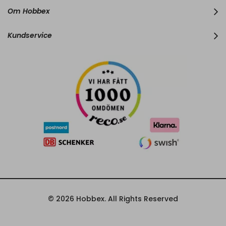
r
Om Hobbex
N
e
w
Kundservice
s
l
e
t
t
e
r
:
© 2026 Hobbex. All Rights Reserved