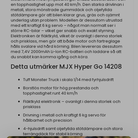
en topphastighet upp mot 40 km/h. Den starka drivlinan i
metall, stora mönstrade gummidäck och oljefyllda
stötdämpare gör att bilen klarar grus, gräs och ojämnt
underlag utan problem. Modellen är dessutom utrustad
med ett kraftigt 6 kg servo – något man normalt ser i
större RC-bilar – vilket ger snabb och exakt styrning.
Elektroniken är fläktkyld, vilket är ovanligt i denna storlek
och prisklass, men gör att både motor och fartreglage
hålls svalare vid hård körning. Bilen levereras dessutom
med 7,4V 2000mAh Li-Ion RC-batteri och laddare så att
du snabbt kan komma igång och köra.
Detta utmärker MJX Hyper Go 14208
Tuff Monster Truck i skala 1/14 med fyrhjulsdrift
Borstlös motor för hög prestanda och
topphastighet runt 40 km/h
Fläktkyld elektronik – ovanligt i denna storlek och
prisklass
Drivning i metall och kraftigt 6 kg servo för
hållbarhet och precision
4-hjulsdrift samt oljefyllda stötdämpare och stora
terrängdäck för stabil körning