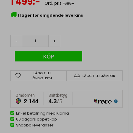
1 499:-
Ord. pris
1 699:-
I lager för omgående leverans
-
+
KÖP
LÄGG TILL I
LÄGG TILL I JÄMFÖR
ÖNSKELISTA
Enkel betalning med Klarna
60 dagars öppet köp
Snabba leveranser