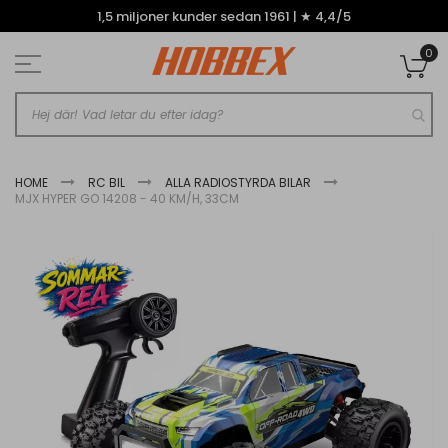
Hoppa
1,5 miljoner kunder sedan 1961 | ★ 4,4/5
till
innehållet
0
Mi
HOME
RC BIL
ALLA RADIOSTYRDA BILAR
MJX HYPER GO 14208 - 40 KM/H, 33CM
Hoppa
till
slutet
av
bildgalleriet