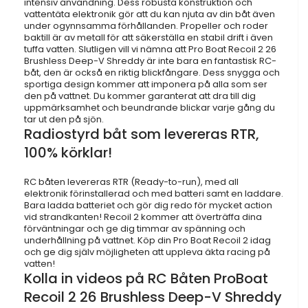
intensiv användning. Dess robusta konstruktion och
vattentäta elektronik gör att du kan njuta av din båt även
under ogynnsamma förhållanden. Propeller och roder
baktill är av metall för att säkerställa en stabil drift i även
tuffa vatten. Slutligen vill vi nämna att Pro Boat Recoil 2 26
Brushless Deep-V Shreddy är inte bara en fantastisk RC-
båt, den är också en riktig blickfångare. Dess snygga och
sportiga design kommer att imponera på alla som ser
den på vattnet. Du kommer garanterat att dra till dig
uppmärksamhet och beundrande blickar varje gång du
tar ut den på sjön.
Radiostyrd båt som levereras RTR,
100% körklar!
RC båten levereras RTR (Ready-to-run), med all
elektronik förinstallerad och med batteri samt en laddare.
Bara ladda batteriet och gör dig redo för mycket action
vid strandkanten! Recoil 2 kommer att överträffa dina
förväntningar och ge dig timmar av spänning och
underhållning på vattnet. Köp din Pro Boat Recoil 2 idag
och ge dig själv möjligheten att uppleva äkta racing på
vatten!
Kolla in videos på RC Båten ProBoat
Recoil 2 26 Brushless Deep-V Shreddy