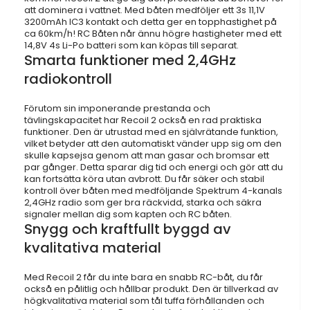
att dominera i vattnet. Med båten medföljer ett 3s 11,1V
3200mAh IC3 kontakt och detta ger en topphastighet på
ca 60km/h! RC Båten når ännu högre hastigheter med ett
14,8V 4s Li-Po batteri som kan köpas till separat.
Smarta funktioner med 2,4GHz
radiokontroll
Förutom sin imponerande prestanda och
tävlingskapacitet har Recoil 2 också en rad praktiska
funktioner. Den är utrustad med en självrätande funktion,
vilket betyder att den automatiskt vänder upp sig om den
skulle kapsejsa genom att man gasar och bromsar ett
par gånger. Detta sparar dig tid och energi och gör att du
kan fortsätta köra utan avbrott. Du får säker och stabil
kontroll över båten med medföljande Spektrum 4-kanals
2,4GHz radio som ger bra räckvidd, starka och säkra
signaler mellan dig som kapten och RC båten.
Snygg och kraftfullt byggd av
kvalitativa material
Med Recoil 2 får du inte bara en snabb RC-båt, du får
också en pålitlig och hållbar produkt. Den är tillverkad av
högkvalitativa material som tål tuffa förhållanden och