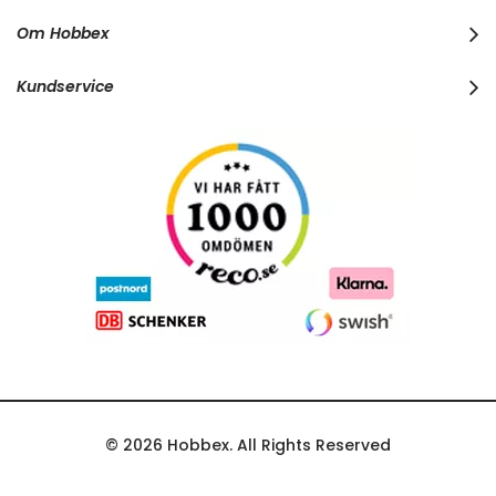
r
Om Hobbex
N
e
w
Kundservice
s
l
e
t
t
e
r
:
© 2026 Hobbex. All Rights Reserved