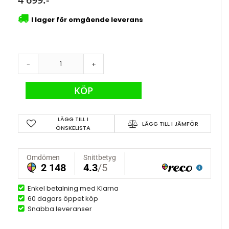
I lager för omgående leverans
-
+
KÖP
LÄGG TILL I
LÄGG TILL I JÄMFÖR
ÖNSKELISTA
Enkel betalning med Klarna
60 dagars öppet köp
Snabba leveranser