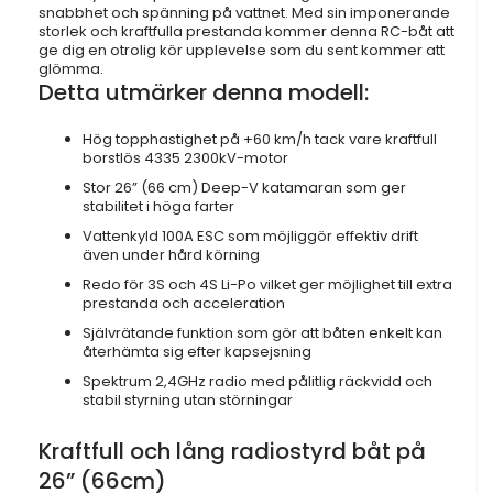
snabbhet och spänning på vattnet. Med sin imponerande
storlek och kraftfulla prestanda kommer denna RC-båt att
ge dig en otrolig kör upplevelse som du sent kommer att
glömma.
Detta utmärker denna modell:
Hög topphastighet på +60 km/h tack vare kraftfull
borstlös 4335 2300kV-motor
Stor 26” (66 cm) Deep-V katamaran som ger
stabilitet i höga farter
Vattenkyld 100A ESC som möjliggör effektiv drift
även under hård körning
Redo för 3S och 4S Li-Po vilket ger möjlighet till extra
prestanda och acceleration
Självrätande funktion som gör att båten enkelt kan
återhämta sig efter kapsejsning
Spektrum 2,4GHz radio med pålitlig räckvidd och
stabil styrning utan störningar
Kraftfull och lång radiostyrd båt på
26” (66cm)