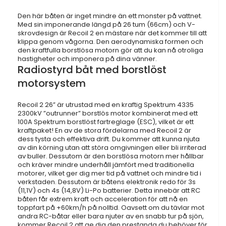
Den här båten är inget mindre än ett monster på vattnet.
Med sin imponerande längd på 26 tum (66cm) och V-
skrovdesign är Recoil 2 en mästare när det kommer till att
klippa genom vågorna. Den aerodynamiska formen och
den kraftfulla borstlösa motorn gör att du kan nå otroliga
hastigheter och imponera på dina vänner.
Radiostyrd båt med borstlöst
motorsystem
Recoil 2 26” är utrustad med en kraftig Spektrum 4335
2300kV ”outrunner” borstlös motor kombinerat med ett
100A Spektrum borstlöst fartreglage (ESC), vilket är ett
kraftpaket! En av de stora fördelarna med Recoil 2 är
dess tysta och effektiva drift. Du kommer att kunna njuta
av din körning utan att störa omgivningen eller bli irriterad
av buller. Dessutom är den borstlösa motorn mer hållbar
och kräver mindre underhåll jämfört med traditionella
motorer, vilket ger dig mer tid på vattnet och mindre tid i
verkstaden. Dessutom är båtens elektronik redo för 3s
(11,1V) och 4s (14,8V) Li-Po batterier. Detta innebär att RC
båten får extrem kraft och acceleration för att nå en
toppfart på +60km/h på nolltid. Oavsett om du tävlar mot
andra RC-båtar eller bara njuter av en snabb tur på sjön,
kommer Recoil 2 att ge dig den prestanda du behöver för