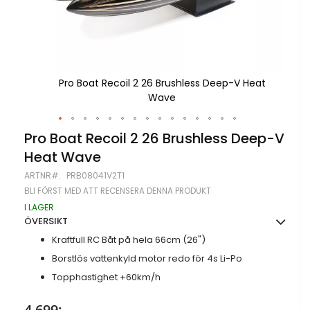
Heat
Pro Boat Recoil 2 26 Brushless Deep-V Heat
Wave
Hoppa
Pro Boat Recoil 2 26 Brushless Deep-V
till
Heat Wave
början
av
ARTNR
PRB08041V2T1
bildgalleriet
BLI FÖRST MED ATT RECENSERA DENNA PRODUKT
I LAGER
ÖVERSIKT
Kraftfull RC Båt på hela 66cm (26")
Borstlös vattenkyld motor redo för 4s Li-Po
Topphastighet +60km/h
4 699:-