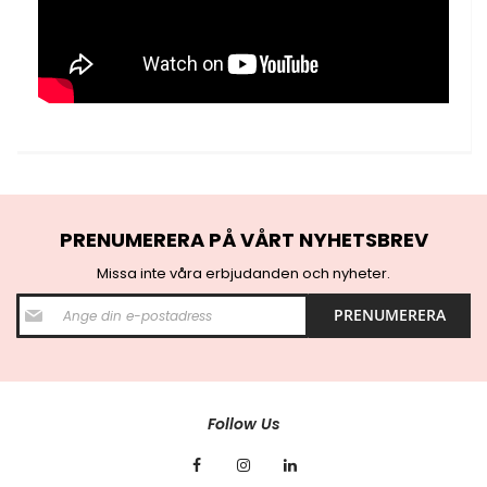
PRENUMERERA PÅ VÅRT NYHETSBREV
Missa inte våra erbjudanden och nyheter.
S
PRENUMERERA
i
g
n
U
p
f
Follow Us
o
r
O
u