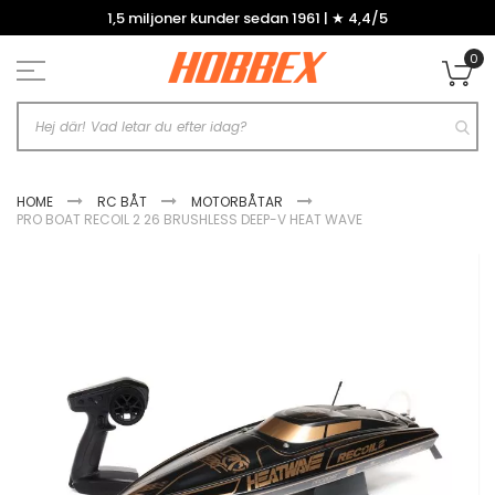
Hoppa
1,5 miljoner kunder sedan 1961 | ★ 4,4/5
till
innehållet
0
Mi
HOME
RC BÅT
MOTORBÅTAR
PRO BOAT RECOIL 2 26 BRUSHLESS DEEP-V HEAT WAVE
Hoppa
till
slutet
av
bildgalleriet