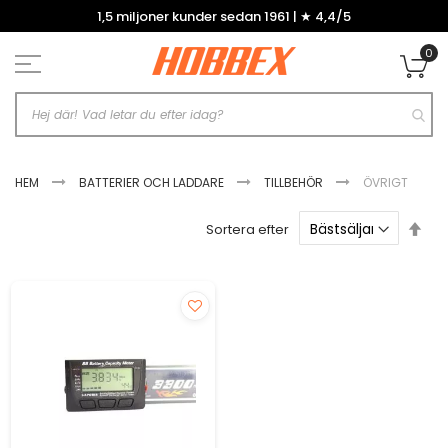
Hoppa
1,5 miljoner kunder sedan 1961 | ★ 4,4/5
till
innehållet
0
Mi
HEM
BATTERIER OCH LADDARE
TILLBEHÖR
ÖVRIGT
Sätt
Sortera efter
fal
sor