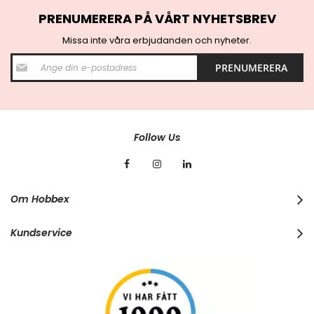
PRENUMERERA PÅ VÅRT NYHETSBREV
Missa inte våra erbjudanden och nyheter.
S
PRENUMERERA
i
g
n
U
p
f
Follow Us
o
r
O
u
r
Om Hobbex
N
e
w
Kundservice
s
l
e
t
t
e
r