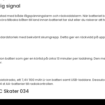
ig signal
ustad med både lågspänningslarm och räckviddslarm. När batteriet börj
köra tillbaka båten till land innan batteriet tar slut eller du riskerar
ndardstorlek med bekvämt skumgrepp. Detta ger en räckvidd på upp til
-ion batteri som ger en körtid på cirka 13 minuter per laddning. Den 
r.
 pistolradio, ett 7,4V 1100 mAh Li-ion batteri samt USB-laddare. Dess
t AA-batterier till radiokontrollen.
RC Skater 034