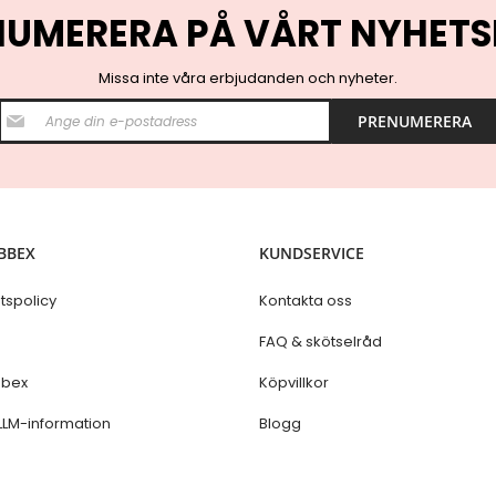
NUMERERA PÅ VÅRT NYHETS
Missa inte våra erbjudanden och nyheter.
S
PRENUMERERA
i
g
n
U
p
f
o
BBEX
KUNDSERVICE
r
O
u
etspolicy
Kontakta oss
r
N
s
FAQ & skötselråd
e
w
bex
Köpvillkor
s
l
LLM-information
Blogg
e
t
t
e