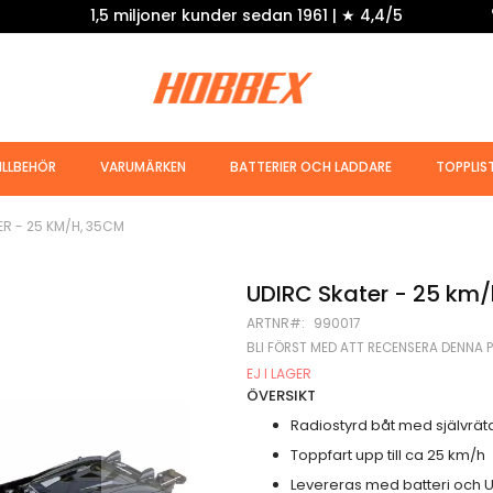
1,5 miljoner kunder sedan 1961 | ★ 4,4/5
ILLBEHÖR
VARUMÄRKEN
BATTERIER OCH LADDARE
TOPPLIS
R - 25 KM/H, 35CM
UDIRC Skater - 25 km
ARTNR
990017
BLI FÖRST MED ATT RECENSERA DENNA 
EJ I LAGER
ÖVERSIKT
Radiostyrd båt med självrät
Toppfart upp till ca 25 km/h
Levereras med batteri och 