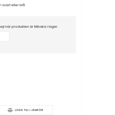
n svart eller blå
mejl när produkten är tillbaka i lager.
 25 km/h, 35cm
LÄGG TILL I JÄMFÖR