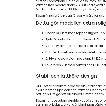
till stabil prestanda. Båten är dessutom utru
vattnet. Den medföljande 2,4GHz radiokontroll
Modellen levereras RTR (Ready To Run) med ba
Båten finns i två snygga färger – blå eller svar
Detta gör modellen extra roli
Snabb RC-båt med topphastighet upp t
Självrätande skrov som vänder båten r
Vattenkyld motor för stabil prestanda
Dubbelt kapell som skyddar elektronik
2,4GHz radiosystem med upp till 120 me
Levereras RTR med batteri och USB-la
Stabil och lättkörd design
UDI Skater är konstruerad för att vara både lä
skulle hamna upp och ner i vattnet. Genom att
rätt igen. Det gör att du slipper simma efter 
Båten har dessutom dubbla kapell som ger ex
samma prisklass, vilket gör körningen både r