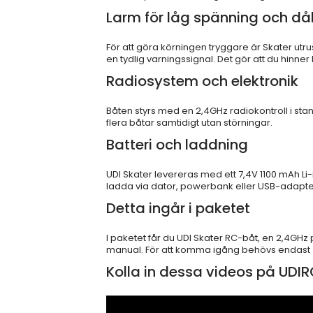
Larm för låg spänning och dål
För att göra körningen tryggare är Skater utr
en tydlig varningssignal. Det gör att du hinner 
Radiosystem och elektronik
Båten styrs med en 2,4GHz radiokontroll i sta
flera båtar samtidigt utan störningar.
Batteri och laddning
UDI Skater levereras med ett 7,4V 1100 mAh Li
ladda via dator, powerbank eller USB-adapte
Detta ingår i paketet
I paketet får du UDI Skater RC-båt, en 2,4GHz
manual. För att komma igång behövs endast 4 s
Kolla in dessa videos på UDI