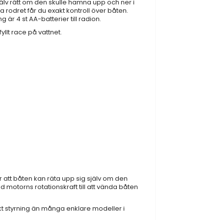
jälv rätt om den skulle hamna upp och ner i
 rodret får du exakt kontroll över båten.
r 4 st AA-batterier till radion.
yllt race på vattnet.
r att båten kan räta upp sig själv om den
motorns rotationskraft till att vända båten
t styrning än många enklare modeller i