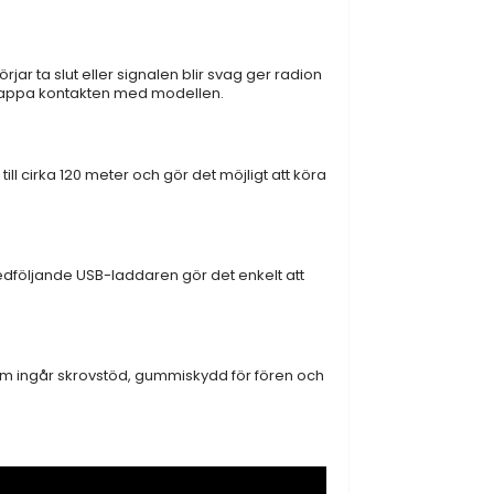
ar ta slut eller signalen blir svag ger radion
 att tappa kontakten med modellen.
l cirka 120 meter och gör det möjligt att köra
medföljande USB-laddaren gör det enkelt att
utom ingår skrovstöd, gummiskydd för fören och