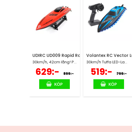
UDIRC UD009 Rapid Race - 30 km/h, 42cm
Volantex RC Vector 
30km/h, 42cm lång! Prisvärd RC Båt perfekt för nybörjaren
30km/h Tuffa LED-Lampor
Specialpris
Specialpris
629:-
519:-
899:-
799:-
KÖP
KÖP