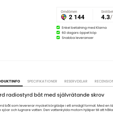
Enkel betalning med Klarna
60 dagars öppet köp
Snabba leveranser
ODUKTINFO
SPECIFIKATIONER
RESERVDELAR
RECENSIO
örd radiostyrd båt med självrätande skrov
styrd båt som levererar mycket körglädje i ett smidigt format. Med e
e sjöar och lugnare vatten. Den vattenkylda motorn hjälper till att hå