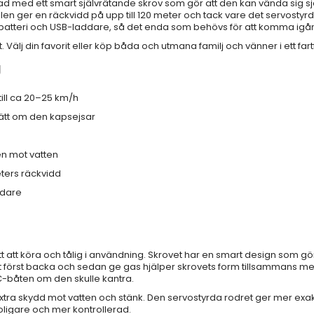
stad med ett smart självrätande skrov som gör att den kan vända sig s
en ger en räckvidd på upp till 120 meter och tack vare det servostyrda
tteri och USB-laddare, så det enda som behövs för att komma igång ä
t. Välj din favorit eller köp båda och utmana familj och vänner i ett fartf
g
ill ca 20–25 km/h
ätt om den kapsejsar
en mot vatten
ters räckvidd
ddare
tt att köra och tålig i användning. Skrovet har en smart design som gö
 först backa och sedan ge gas hjälper skrovets form tillsammans med 
RC-båten om den skulle kantra.
tra skydd mot vatten och stänk. Den servostyrda rodret ger mer exak
oligare och mer kontrollerad.