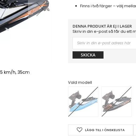
Finns i två färger – välj mella
DENNA PRODUKT ÄR EJ I LAGER
Skriv in din e-post så får du ett 
SKICKA
 25 km/h, 35cm
UDIRC Skater -
Vald modell
LÄGG TILL I ÖNSKELISTA