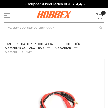
Hoppa
1,5 miljoner kunder sedan 1961 | ★ 4,4/5
till
innehållet
0
Mi
HOME
BATTERIER OCH LADDARE
TILLBEHÖR
LADDKABLAR OCH ADAPTRAR
LADDKABLAR
LADDKABEL HXT 4MM
Hoppa
till
slutet
av
bildgalleriet