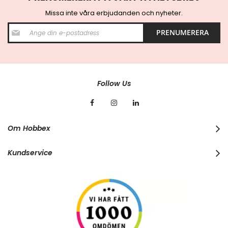
Missa inte våra erbjudanden och nyheter.
S
PRENUMERERA
i
g
n
U
p
f
Follow Us
o
r
O
u
r
Om Hobbex
N
e
w
Kundservice
s
l
e
t
t
e
r
: