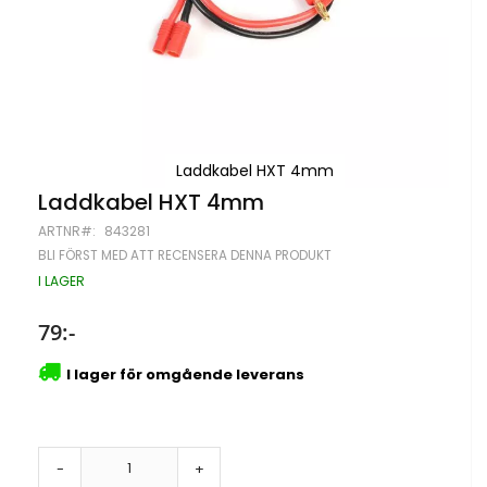
Laddkabel HXT 4mm
Hoppa
Laddkabel HXT 4mm
till
ARTNR
843281
början
av
BLI FÖRST MED ATT RECENSERA DENNA PRODUKT
bildgalleriet
I LAGER
79:-
I lager för omgående leverans
-
+