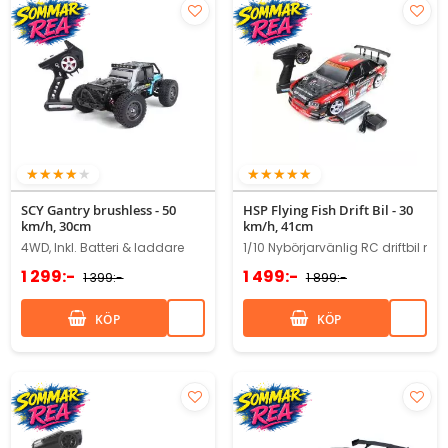
76%
100%
SCY Gantry brushless - 50
HSP Flying Fish Drift Bil - 30
km/h, 30cm
km/h, 41cm
4WD, Inkl. Batteri & laddare
1/10 Nybörjarvänlig RC driftbil me
1 299:-
1 499:-
1 399:-
1 899:-
KÖP
KÖP