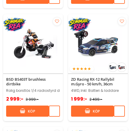
100%
BSD BS403T brushless
ZD Racing RX-12 Rallybil
dirtbike
m.Gyro - 50 km/h, 36cm
Rolig borstlös 1/4 radiostyrd dirtbike!
4WD, Inkl. Batteri & laddare
2 999:-
1 999:-
3 999:-
2 499:-
KÖP
KÖP