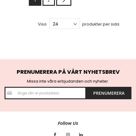
1
2
Visa
produkter per sida
PRENUMERERA PÅ VÅRT NYHETSBREV
Missa inte våra erbjudanden och nyheter.
S
PRENUMERERA
i
g
n
U
p
f
Follow Us
o
r
O