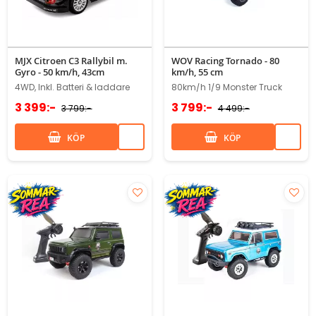
MJX Citroen C3 Rallybil m.
WOV Racing Tornado - 80
Gyro - 50 km/h, 43cm
km/h, 55 cm
4WD, Inkl. Batteri & laddare
80km/h 1/9 Monster Truck
3 399:-
3 799:-
3 799:-
4 499:-
KÖP
KÖP