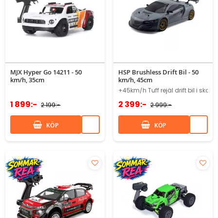
MJX Hyper Go 14211 - 50
HSP Brushless Drift Bil - 50
km/h, 35cm
km/h, 45cm
+45km/h Tuff rejäl drift bil i skala 
1 899:-
2 399:-
2 199:-
2 999:-
KÖP
KÖP