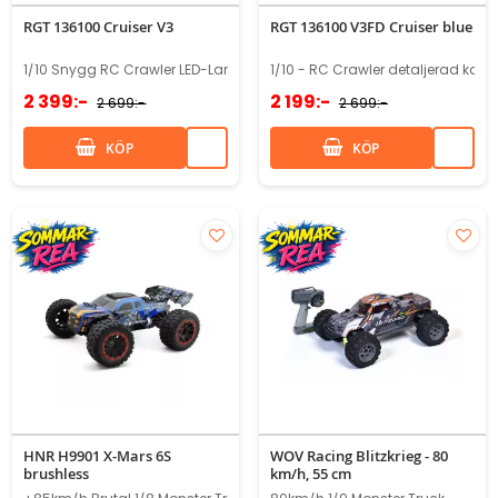
RGT 136100 Cruiser V3
RGT 136100 V3FD Cruiser blue
1/10 Snygg RC Crawler LED-Lampor
1/10 - RC Crawler detaljerad karo
2 399:-
2 199:-
2 699:-
2 699:-
KÖP
KÖP
HNR H9901 X-Mars 6S
WOV Racing Blitzkrieg - 80
brushless
km/h, 55 cm