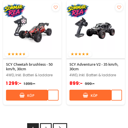
90%
100%
SCY Cheetah brushless - 50
SCY Adventure V2 - 35 km/h,
km/h, 30cm
30cm
4WD, Inkl. Batteri & laddare
4WD, Inkl. Batteri & laddare
1 299:-
899:-
1 399:-
999:-
KÖP
KÖP
Nästa