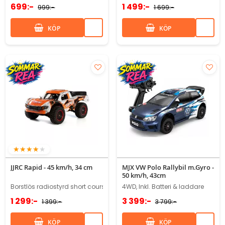
699:-
1 499:-
999:-
1 699:-
KÖP
KÖP
77%
JJRC Rapid - 45 km/h, 34 cm
MJX VW Polo Rallybil m.Gyro -
50 km/h, 43cm
Borstlös radiostyrd short course i skala 1/16
4WD, Inkl. Batteri & laddare
1 299:-
3 399:-
1 399:-
3 799:-
KÖP
KÖP