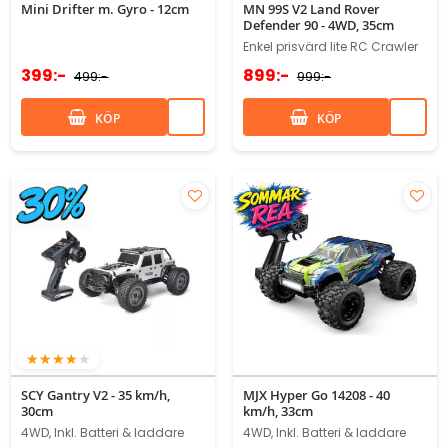
Mini Drifter m. Gyro - 12cm
MN 99S V2 Land Rover
Defender 90 - 4WD, 35cm
Enkel prisvärd lite RC Crawler
399:-
899:-
499:-
999:-
KÖP
KÖP
80%
SCY Gantry V2 - 35 km/h,
MJX Hyper Go 14208 - 40
30cm
km/h, 33cm
4WD, Inkl. Batteri & laddare
4WD, Inkl. Batteri & laddare