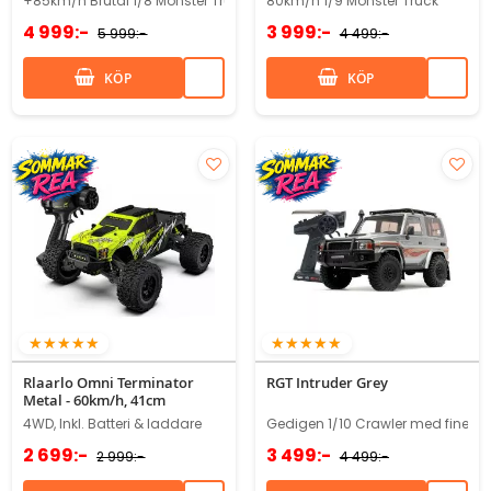
+85km/h Brutal 1/8 Monster Truck
80km/h 1/9 Monster Truck
4 999:-
3 999:-
5 999:-
4 499:-
KÖP
KÖP
95%
100%
Rlaarlo Omni Terminator
RGT Intruder Grey
Metal - 60km/h, 41cm
4WD, Inkl. Batteri & laddare
Gedigen 1/10 Crawler med finesse
2 699:-
3 499:-
2 999:-
4 499:-