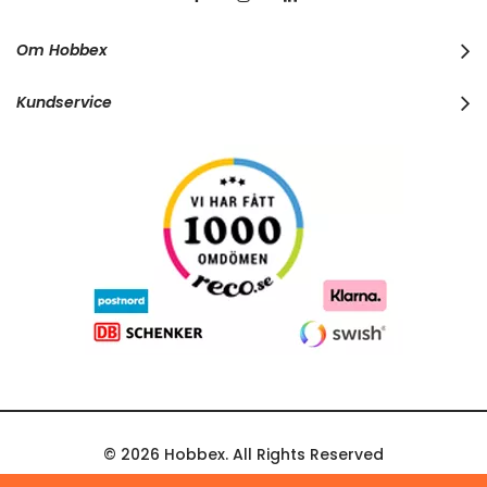
u
r
Om Hobbex
N
e
w
Kundservice
s
l
e
t
t
e
r
:
© 2026 Hobbex. All Rights Reserved