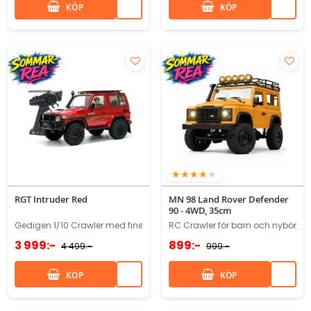
KÖP
KÖP
80%
RGT Intruder Red
MN 98 Land Rover Defender
90 - 4WD, 35cm
Gedigen 1/10 Crawler med finesser!
RC Crawler för barn och nybörjar
3 999:-
899:-
4 499:-
999:-
KÖP
KÖP