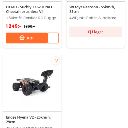
90%
DEMO - Suchiyu 16201PRO
WLtoys Raccoon - 55km/h,
Cheetah brushless V4
31cm
+50km/h Borstlös RC Buggy
4WD, Inkl. Batteri & laddare
1 249:-
1 399:-
Ej i lager
KÖP
Enoze Hyena V2 - 25km/h,
29cm