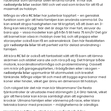
racerbilar som utmanar även erfarna förare. Vi har sålt
radiostyrda bilar
sedan 1961 och vet vad som krävs för att få ut
maximalt av hobbyn.
Många av våra
RC bilar
har justerbar toppfart – en genialisk
funktion som gör att hela familjen kan använda samma bil. Du
kan enkelt strypa hastigheten ner till krypfart, så att även en 3-
åring kan leka tryggt. När det är dags för mer fart, skruvar du
bara upp – vissa modeller kan gå från 5 till hela 75 km/h! Det gör
att barnet kan växa in i hobbyn över tid, och att pappa eller
storasyster också kan få en adrenalinkick. Den här flexibiliteten
gör
radiostyrda bilar
till ett perfekt val för delad användning i
familjen.
Att köra
RC bil
är också ett fantastiskt sätt att få barn att lämna
skärmen och istället vara ute och röra på sig. Det främjar både
motorik, koordinationsförmåga och problemlösning. Oavsett
om ni kör på garageuppfarten, i trädgården eller i skogen –
radiostyrda bilar
uppmuntrar till utomhuslek och kreativt
tänkande. Många väljer till och med att bygga egna banor med
koner eller hinder, vilket ger ännu en dimension till hobbyn.
Och roligast blir det när man kör tillsammans! De flesta
fjärrkontroller är utrustade med störningsfri 2,4 GHz-teknik, vilket
gör att flera bilar kan köras samtidigt utan att signalerna
krockar. Utmana familjen eller vännerna på race, eller klara
tekniska banor med precision – möjligheterna är oändliga.