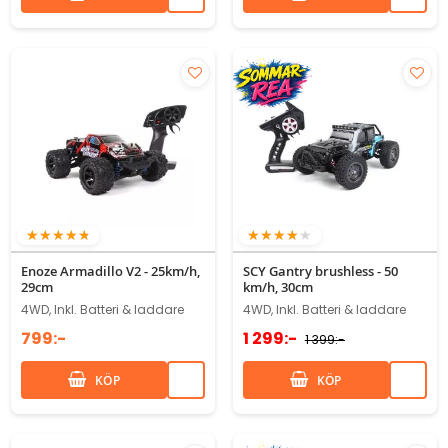
92%
76%
Enoze Armadillo V2 - 25km/h,
SCY Gantry brushless - 50
29cm
km/h, 30cm
4WD, Inkl. Batteri & laddare
4WD, Inkl. Batteri & laddare
799:-
1 299:-
1 399:-
KÖP
KÖP