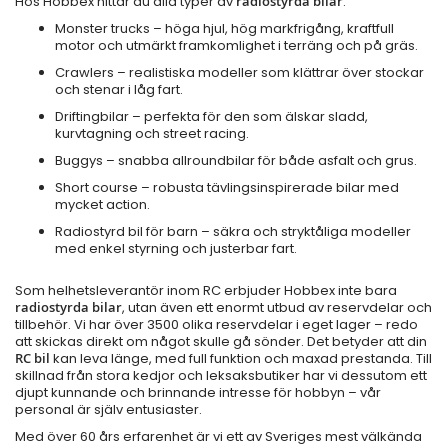
Hos Hobbex hittar du alla typer av
radiostyrda bilar
:
Monster trucks
– höga hjul, hög markfrigång, kraftfull
motor och utmärkt framkomlighet i terräng och på gräs.
Crawlers
– realistiska modeller som klättrar över stockar
och stenar i låg fart.
Driftingbilar
– perfekta för den som älskar sladd,
kurvtagning och street racing.
Buggys
– snabba allroundbilar för både asfalt och grus.
Short course
– robusta tävlingsinspirerade bilar med
mycket action.
Radiostyrd bil för barn
– säkra och stryktåliga modeller
med enkel styrning och justerbar fart.
Som helhetsleverantör inom RC erbjuder Hobbex inte bara
radiostyrda bilar
, utan även ett enormt utbud av reservdelar och
tillbehör. Vi har över 3500 olika reservdelar i eget lager – redo
att skickas direkt om något skulle gå sönder. Det betyder att din
RC bil
kan leva länge, med full funktion och maxad prestanda. Till
skillnad från stora kedjor och leksaksbutiker har vi dessutom ett
djupt kunnande och brinnande intresse för hobbyn – vår
personal är själv entusiaster.
Med över 60 års erfarenhet är vi ett av Sveriges mest välkända