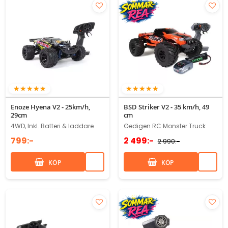
94%
100%
Enoze Hyena V2 - 25km/h,
BSD Striker V2 - 35 km/h, 49
29cm
cm
4WD, Inkl. Batteri & laddare
Gedigen RC Monster Truck
799:-
2 499:-
2 990:-
KÖP
KÖP