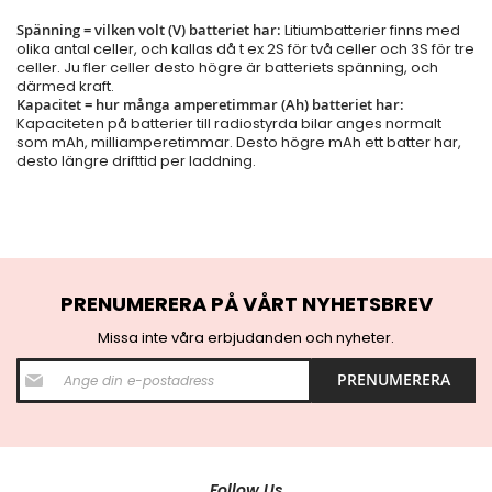
Spänning = vilken volt (V) batteriet har:
Litiumbatterier finns med
olika antal celler, och kallas då t ex 2S för två celler och 3S för tre
celler. Ju fler celler desto högre är batteriets spänning, och
därmed kraft.
Kapacitet = hur många amperetimmar (Ah) batteriet har:
Kapaciteten på batterier till radiostyrda bilar anges normalt
som mAh, milliamperetimmar. Desto högre mAh ett batter har,
desto längre drifttid per laddning.
PRENUMERERA PÅ VÅRT NYHETSBREV
Missa inte våra erbjudanden och nyheter.
S
PRENUMERERA
i
g
n
U
p
f
Follow Us