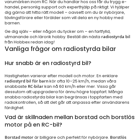
varumärken inom RC. När du handlar hos oss får du trygg e-
handel, personlig support och experthjälp på riktigt. Vi hjälper
dig gärna att hitta rätt modell – oavsett om du är nybörjare,
tävlingsförare eller förälder som vill dela en ny hobby med
barnen.
Ge dig själv – eller någon du tycker om – en fartfylld,
utmanande och lärorik hobby. Beställ din nästa
radiostyrda bil
från Hobbex redan idag!
Vanliga frågor om radiostyrda bilar
Hur snabb är en radiostyrd bil?
Hastigheten varierar efter modell och motor. En enklare
radiostyrd bil för barn
kör ofta 10–25 km/h, medan våra
snabbaste
RC-bilar
kan nå 60 km/h eller mer. Vissa går
dessutom att uppgradera för ännu högre toppfart. Många
snabba radiostyrda bilar kan begränsas i toppfarten med
radiokontrollen, så att det går att anpassa efter användarens
färdighet.
Vad är skillnaden mellan borstad och borstlös
motor på en RC-bil?
Borstad motor
är billigare och perfekt för nybörjare.
Borstlös