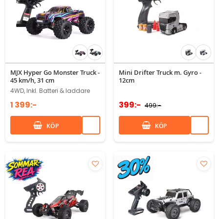
MJX Hyper Go Monster Truck -
Mini Drifter Truck m. Gyro -
45 km/h, 31 cm
12cm
4WD, Inkl. Batteri & laddare
1 399:-
399:-
499:-
KÖP
KÖP