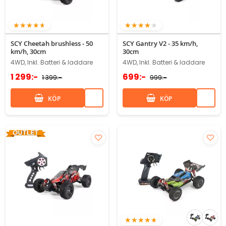
90%
80%
SCY Cheetah brushless - 50
SCY Gantry V2 - 35 km/h,
km/h, 30cm
30cm
4WD, Inkl. Batteri & laddare
4WD, Inkl. Batteri & laddare
1 299:-
699:-
1 399:-
999:-
KÖP
KÖP