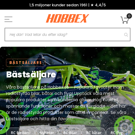
Hoppa
1,5 miljoner kunder sedan 1961 | ★ 4,4/5
till
innehållet
0
Mi
BÄSTSÄLJARE
Bästsäljare
Våra bästsäljare på Hobbex.se – Populära favoriter inom
radiostyrda bilar, båtar och flyg! Upptäck våra mest
populära produkter som kunderna älskar. Hög kvalitet,
spännande funktioner och massor av körglädje – det här
är de radiostyrda produkter som alltid imponerar. Se våra
bästsäljare och hitta din favorit!
RC för barn
Nyheter
RC Bilar
RC båtar
RC flyg