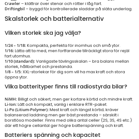
Crawler
– klättrar över stenar och rötter i låg fart.
Driftingbil
– byggd för kontrollerade sladdar på släta underlag.
Skalstorlek och batterialternativ
Vilken storlek ska jag välja?
1/24 – 1/18:
Kompakta, perfekta för inomhus och små ytor.
1/16:
Lätta att ta med, men fortfarande tillräckligt stora för rejäl
fart utomhus.
1/10 (standard):
Vanligaste tävlingsskalan – bra balans mellan
storlek, hållbarhet och prestanda.
1/8 – 1/5:
XXL-storlekar för dig som vill ha max kraft och stora
öppna ytor.
Vilka batterityper finns till radiostyrda bilar?
NiMH:
Billigt och säkert, men ger kortare körtid och mindre kraft.
Li-Ion:
Lätt och kompakt, vanlig i enklare RTR-paket.
Li-Po (Litium-Polymer):
Mest kraft och längst körtid; kräver
balanserad laddning men ger bäst prestanda – särskilt i
borstlösa modeller. Finns med olika antal celler (2S, 3S, 4S etc.)
där ett högre cellantal ger högre batterispänning och kraft.
Batteriers spänning och kapacitet