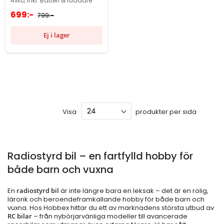
4WD, Inkl. Batteri & laddare
699:-
799:-
Ej i lager
Visa
produkter per sida
Radiostyrd bil – en fartfylld hobby för
både barn och vuxna
En
radiostyrd bil
är inte längre bara en leksak – det är en rolig,
lärorik och beroendeframkallande hobby för både barn och
vuxna. Hos Hobbex hittar du ett av marknadens största utbud av
RC bilar
– från nybörjarvänliga modeller till avancerade