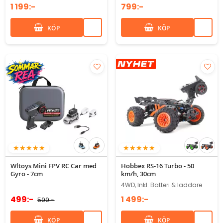
1 199:-
799:-
KÖP
KÖP
95%
100%
Wltoys Mini FPV RC Car med
Hobbex RS-16 Turbo - 50
Gyro - 7cm
km/h, 30cm
4WD, Inkl. Batteri & laddare
499:-
1 499:-
599:-
KÖP
KÖP