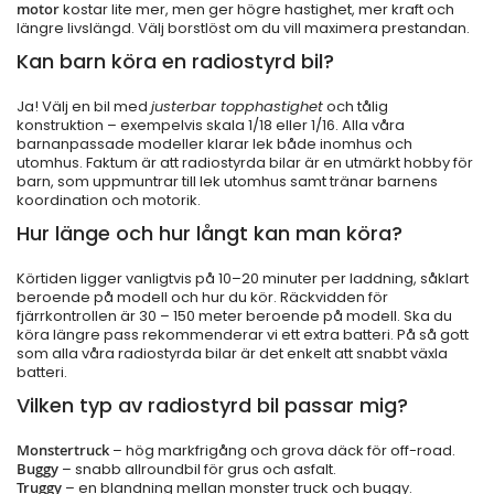
motor
kostar lite mer, men ger högre hastighet, mer kraft och
längre livslängd. Välj borstlöst om du vill maximera prestandan.
Kan barn köra en radiostyrd bil?
Ja! Välj en bil med
justerbar topphastighet
och tålig
konstruktion – exempelvis skala 1/18 eller 1/16. Alla våra
barnanpassade modeller klarar lek både inomhus och
utomhus. Faktum är att radiostyrda bilar är en utmärkt hobby för
barn, som uppmuntrar till lek utomhus samt tränar barnens
koordination och motorik.
Hur länge och hur långt kan man köra?
Körtiden ligger vanligtvis på 10–20 minuter per laddning, såklart
beroende på modell och hur du kör. Räckvidden för
fjärrkontrollen är 30 – 150 meter beroende på modell. Ska du
köra längre pass rekommenderar vi ett extra batteri. På så gott
som alla våra radiostyrda bilar är det enkelt att snabbt växla
batteri.
Vilken typ av radiostyrd bil passar mig?
Monstertruck
– hög markfrigång och grova däck för off-road.
Buggy
– snabb allroundbil för grus och asfalt.
Truggy
– en blandning mellan monster truck och buggy.